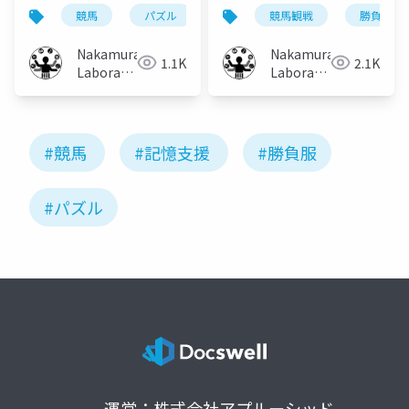
勝負服記憶支援手法の
忘却を考慮したパズル
競馬
パズル
塗り絵
競馬観戦
記憶
勝負服
忘却
レース映像を用いた検
型勝負服記憶支援手法
証
の提案
Nakamura
Nakamura
1.1K
2.1K
Laboratory
Laboratory
(Meiji
(Meiji
University)
University)
#競馬
#記憶支援
#勝負服
#パズル
運営：株式会社アプルーシッド