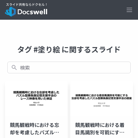
Ope
タグ #塗り絵 に関するスライド
検索
競馬観戦時における忘
競馬観戦時における着
却を考慮したパズル型
目馬識別を可能にする