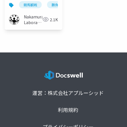
忘却を考慮したパズル
競馬観戦
勝負服
パズル
塗り絵
型勝負服記憶支援手法
の提案
Nakamura
2.1K
Laboratory
(Meiji
University)
運営：株式会社アプルーシッド
利用規約
プライバシーポリシー