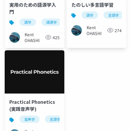
実用のための語源学入
たのしい多言語学習
門
語学
言語学
語学
語源学
英語
ラテン語
ギリ
Kent
274
OHASHI
Kent
425
OHASHI
Practical Phonetics
(実践音声学)
音声学
言語学
発音
ipa
語学