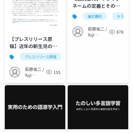
ネームの定義とその構
成要素（荻原, 2022, 人
論文要約
キラキラ
間環境学研究）
荻原祐二 /
878
Yuji
【プレスリリース原
Ogihara
稿】近年の新生児の名
前を初見で正しく読む
プレスリリース原稿
名前
言語学
新生児
ことは難しい ～18種類
の「大翔」、14種類の
荻原祐二 /
155
「結愛」～（Ogihara,
Yuji
2021, HSSC）
Ogihara