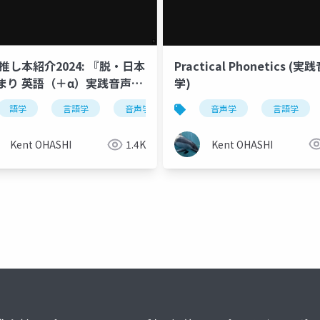
Practical Phonetics (実
の推し本紹介2024: 『脱・日本
学)
まり 英語（＋α）実践音声
音声学
言語学
語学
言語学
音声学
日本語
英語
発音
Kent OHASHI
Kent OHASHI
1.4K