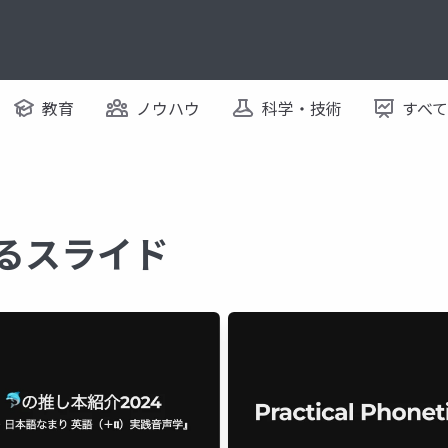
教育
ノウハウ
科学・技術
すべ
するスライド