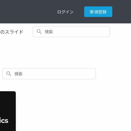
ログイン
新規登録
検索
てのスライド
検索