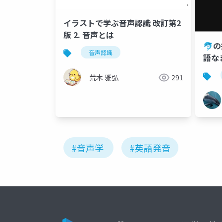
イラストで学ぶ音声認識 改訂第2
版 2. 音声とは
🐬
音声認識
語な
学』
荒木 雅弘
291
#音声学
#英語発音