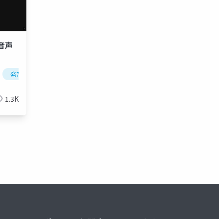
践音声
発音
ipa
語学
1.3K