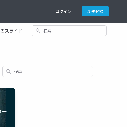
ログイン
新規登録
検索
てのスライド
検索