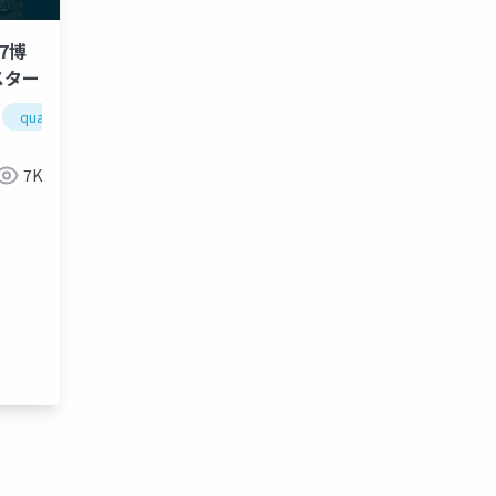
7博
スター
quaternion
unity道場
クォータニオン
unitydojo
金子邦彦研究室
7K