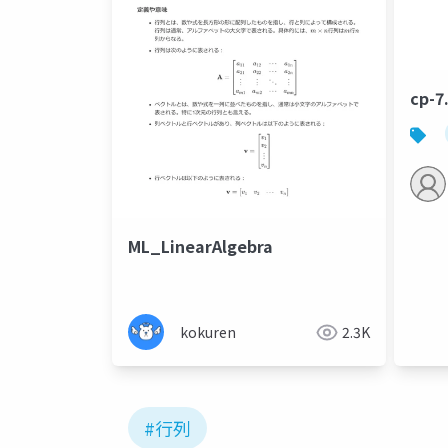
cp-7
ML_LinearAlgebra
kokuren
2.3K
#行列