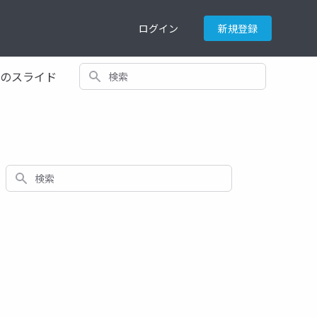
ログイン
新規登録
検索
てのスライド
検索