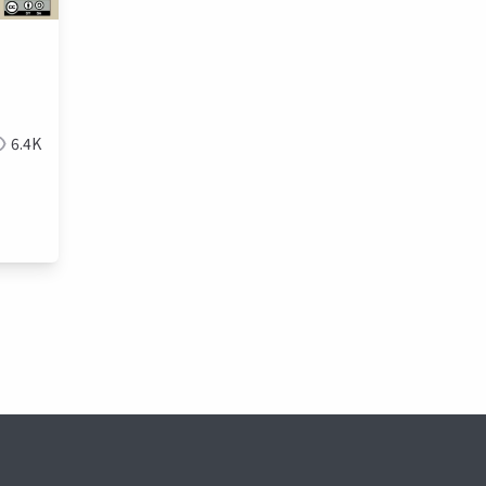
グ
6.4K