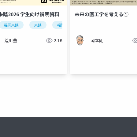
未踏2026 学生向け説明資料
未来の医工学を考える①
福岡未踏
未踏
福岡県
九州大学
プログラミン
荒川豊
2.1K
岡本剛