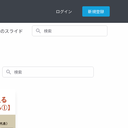
ログイン
新規登録
検索
てのスライド
検索