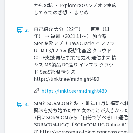
からの私 ・ Explorerのハンズオン実施
してみての感想 ・ まとめ
自己紹介 大分（22年） → 東京（11
3.
年） → 福岡（2021.11～） 独立系
SIer 業務アプリ Java Oracle インフラ
UTM L3/L2 Sw 仮想化基盤 クラウド
CCoE支援 再販事業 電力系 通信事業 情
シス MS製品 DC巡り インフラ クラウ
ド SaaS管理 情シス
https://linktr.ee/midnight480
https://linktr.ee/midnight480
SIMとSORACOMと私 ・ 昨年11月に福岡
4.
興味を持ち始めた中で次のことが大きかったと個
7日にSORACOMから「自分で学べるIoT通信講
SORACOM-UGの「SORACOM UG Online 
加 https://soracomug-tokyo.connpass.com/e