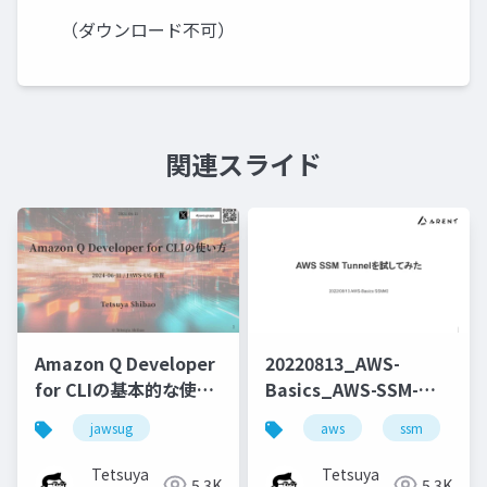
（ダウンロード不可）
関連スライド
Amazon Q Developer
20220813_AWS-
for CLIの基本的な使い
Basics_AWS-SSM-
方と便利なコマンドの
Tunnelを試してみた
jawsug
aws
ssm
cl
紹介
Tetsuya
Tetsuya
5.3K
5.3K