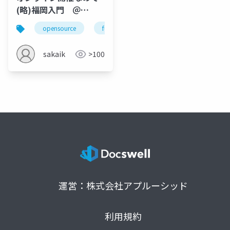
(略)福岡入門 ＠
OSC2021Fukuoka
opensource
fukuoka
osc
オープンソース
sakaik
>100
運営：株式会社アプルーシッド
利用規約