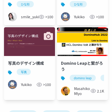
ひな形
ひな形
smile_yukiko_it
>100
Yukiko
>100
Domino Leapと繋がろ
写真のデザイン構成
う
写真
domino leap
domi
Yukiko
>100
Masahiko
2.1K
MIyo