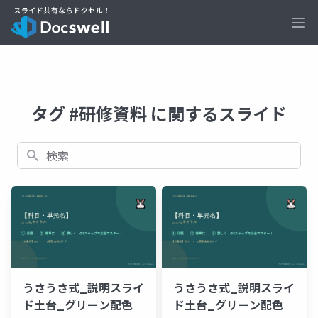
Ope
タグ #研修資料 に関するスライド
検索
うさうさ式_説明スライ
うさうさ式_説明スライ
ド土台_グリーン配色
ド土台_グリーン配色