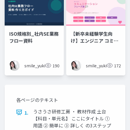
ISO規格別_社内SE業務
【新卒未経験学生向
フロー資料
け】エンジニア コミュ
ニケーション フレーズ
集 💬エンジニアのため
のコミュニケーション
smile_yukiko_it
190
smile_yukiko_it
172
フレーズ集
各ページのテキスト
うさうさ研修工房 ・ 教材作成 土台
1.
【科目・単元名】 ここにタイトル ①
用語 ② 簡単に ③ 詳しく の3ステップ