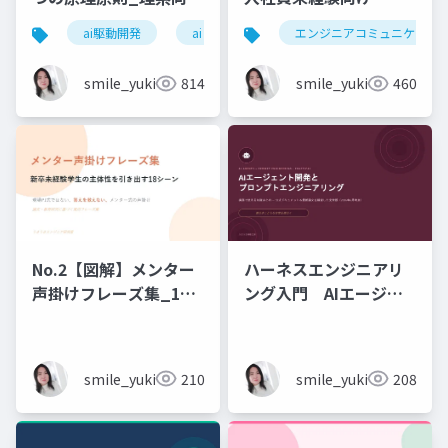
6時間_2026_05_24_
ai駆動開発
ai
エンジニアコミュニケーシ
石黒友季子
smile_yukiko_it
814
smile_yukiko_it
460
No.2【図解】メンター
ハーネスエンジニアリ
声掛けフレーズ集_18
ング入門 AIエージェ
シーン
ント開発×プロンプト_
実務編
smile_yukiko_it
210
smile_yukiko_it
208