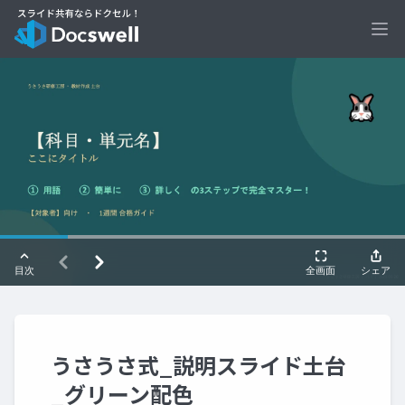
Ope
うさうさ式_説明スライド土台
_グリーン配色