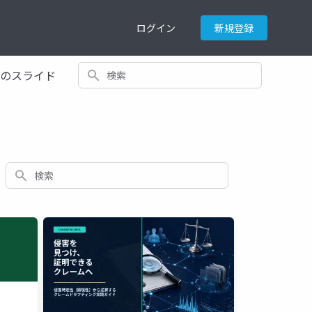
ログイン
新規登録
検索
てのスライド
検索