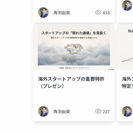
Cerebras Systems～
角渕由英
858
海外スタートアップの重要特許
海外
（プレゼン）
特定
角渕由英
227