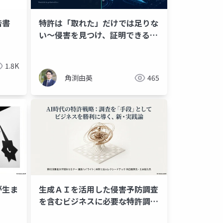
告書
特許は「取れた」だけでは足りな
い～侵害を見つけ、証明できるク
レームのつくり方～
1.8K
角渕由英
465
が生ま
生成ＡＩを活用した侵害予防調査
を含むビジネスに必要な特許調
査・分析（スライド資料）