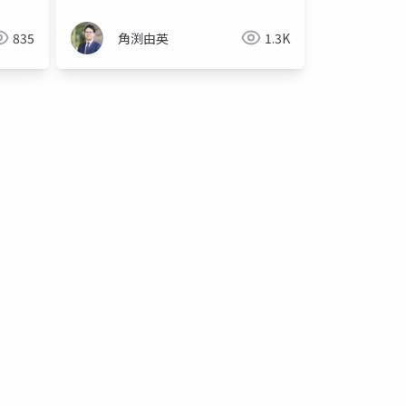
835
角渕由英
1.3K