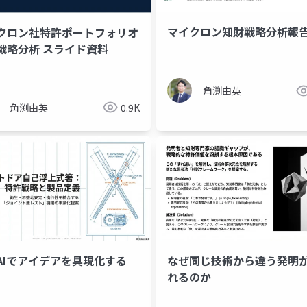
マイクロン知財戦略分析報
クロン社特許ポートフォリオ
戦略分析 スライド資料
角渕由英
角渕由英
0.9K
AIでアイデアを具現化する
なぜ同じ技術から違う発明
れるのか