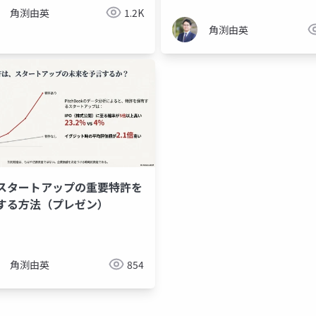
角渕由英
1.2K
角渕由英
スタートアップの重要特許を
する方法（プレゼン）
角渕由英
854