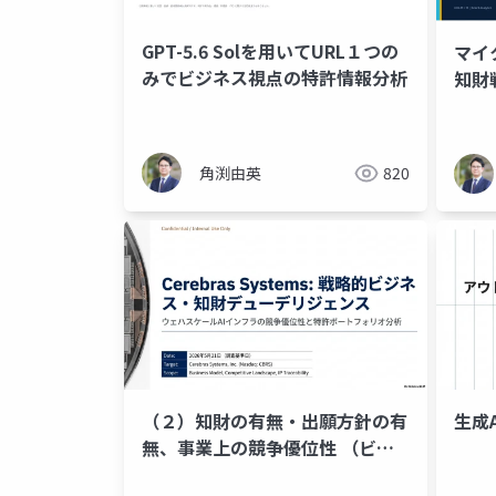
GPT-5.6 Solを用いてURL１つの
マイ
みでビジネス視点の特許情報分析
知財
角渕由英
820
（２）知財の有無・出願方針の有
生成
無、事業上の競争優位性 （ビジ
ネス視点での特許調査）～