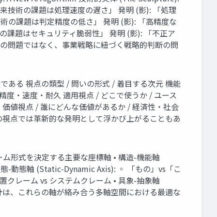
来技術の課題は処理速度の遅さ」 発明 (影): 「処理
術の課題は判定精度の低さ」 発明 (影): 「高精度な
の課題はセキュリティ脆弱性」 発明 (影): 「不正ア
真実の問題ではなく、事業戦略に紐づく戦略的判断の問
 視点の類型 / 問いの形式 / 着目する次元 機能
/ 精度・速度・耐久 適用視点 / どこで使うか / ユース
 価値視点 / 誰にどんな価値があるか / 経済性・社会
の視点では革新的な発明として浮かび上がることもあ
形式を決定する主要な座標軸 • 構造-機能軸
動態軸 (Static-Dynamic Axis): ◦ 「もの」vs「こ
影響: 装置クレーム vs システムクレーム • 具象-抽象軸
実際のクレーム設計は、これらの軸が絡み合う多軸空間における最適な
。