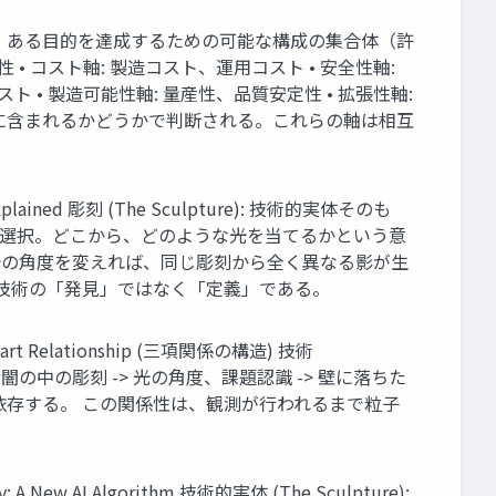
、ある目的を達成するための可能な構成の集合体（許
久性 • コスト軸: 製造コスト、運用コスト • 安全性軸:
 • 製造可能性軸: 量産性、品質安定性 • 拡張性軸:
に含まれるかどうかで判断される。これらの軸は相互
 彫刻 (The Sculpture): 技術的実体そのも
や視点の選択。どこから、どのような光を当てるかという意
tion 光の角度を変えれば、同じ彫刻から全く異なる影が生
は技術の「発見」ではなく「定義」である。
lationship (三項関係の構造) 技術
射影された像 暗闇の中の彫刻 -> 光の角度、課題認識 -> 壁に落ちた
依存する。 この関係性は、観測が行われるまで粒子
Algorithm 技術的実体 (The Sculpture):