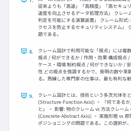
従来よりも「高速」「高精度」「高セキュリティ
速度を向上させるデータ処理方法」 クレーム形式
判定を可能にする演算装置」 クレーム形式: 装
クセスを防止するセキュリティシステム」 
題である。
クレーム設計で利用可能な「視点」には複数の
8.
視点 / 何ができるか / 作用・効果 構成視点 
ケース・環境 制約視点 / 何ができないか / 
性 どの視点を強調するかで、発明の数や革
る。熟練した専門家の仕事は、最も有利な
クレーム設計とは、技術という多次元体をど
9.
(Structure-Function Axis): ◦ 「
と」 ◦ 影響: 物のクレーム vs 方法クレーム • 単
(Concrete-Abstract Axis): 
ポジショニングの問題である。この選択が