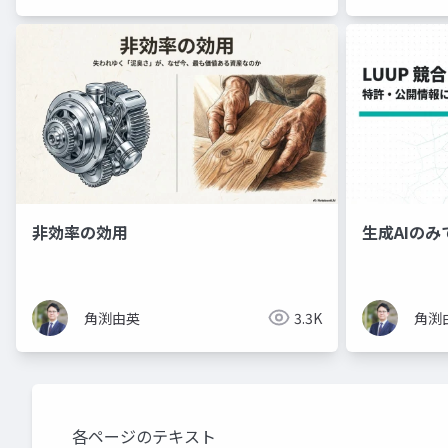
非効率の効用
生成AIのみ
角渕由英
3.3K
角渕
各ページのテキスト