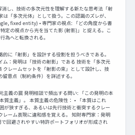
解消し、技術の多次元性を理解する新たな思考法「射
専門家は「多次元体」として扱う。この認識のズレが、
ixed entity) • 専門家の視点: 「どの角度から書
刻」、発明を「特定の視点から光を当てた影 (射影)」と捉える。こ
的行為へと転換される。
戦略的に「射影」を設計する役割を担うべきである。
イム：発明は「技術の射影」である 技術を「多次元
築 クレームセットを「射影の束」として設計し、技
の留意点（制約条件）を詳述する。
元主義の罠 発明相談で頻出する問い: 「この発明の本
質主義」。 本質主義の危険性： • 「本質はこれ
範囲が狭すぎる、あるいは先行技術と衝突するクレー
クレーム表現に違和感を覚える。 知財専門家：発明
弱で回避されやすい特許ポートフォリオが形成され