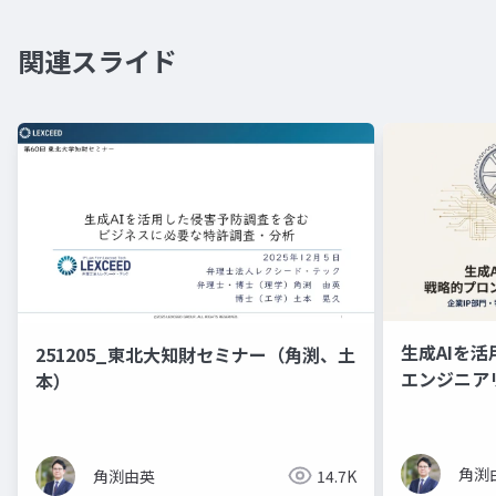
関連スライド
生成AIを
251205_東北大知財セミナー（角渕、土
エンジニア
本）
ド資料）
角渕
角渕由英
14.7K