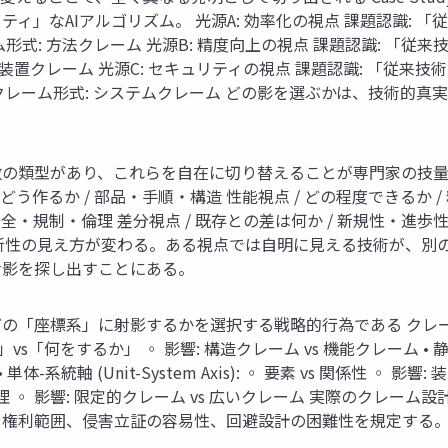
」なAIアルゴリズム。 光源A: 効率化の視点 課題認識: 「従
: 方法クレーム 光源B: 精度向上の視点 課題認識: 「従来技
置クレーム 光源C: セキュリティの視点 課題認識: 「従来技術
クレーム形式: システムクレーム どの影を選ぶかは、技術的
類型があり、これらを自在に切り替えることが専門家の技量である
/ どう作るか / 部品・手順・構造 性能視点 / どの程度できるか 
安全・規制・倫理 差分視点 / 既存との差は何か / 新規性・進歩性
新性の見え方が変わる。ある視点では自明に見える技術が、別
射影を探し出すことにある。
の「座標系」に射影するかを選択する戦略的行為である クレーム
何であるか」vs「何をするか」 ◦ 影響: 構造クレーム vs 機能クレーム • 静態-
体-系統軸 (Unit-System Axis): ◦ 要素 vs 関係性 ◦ 
◦ 実施形態 vs 原理 ◦ 影響: 限定的クレーム vs 広いクレーム 
、権利範囲、侵害立証の容易性、回避設計の困難性を規定する