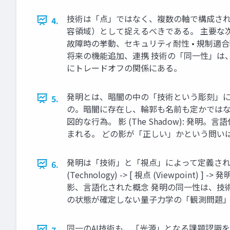
技術は「点」ではなく、複数の軸で構成され
4.
容領域）として捉えるべきである。 主要な次元軸 (K
故障時の挙動、セキュリティ耐性 • 規制適合軸
将来の機能追加、連携 技術の「同一性」は
にトレードオフの関係にある。
発明とは、暗闇の中の「技術という彫刻」に光を当て、
5.
の。暗闇に存在し、輪郭も名前も定かではない多次
図的な行為。 影 (The Shadow): 発
まれる。 どの影が「正しい」かという問い
発明は「技術」と「視点」によって定義される写像であ
6.
(Technology) -> [ 視点 (Viewpoin
影、言語化された概念 発明の同一性は、技
の状態が確定しない量子力学の「観測問題
同一のAI技術も、「光源」となる課題認識を変えることで
7.