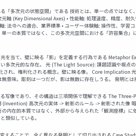
る「多次元の状態空間」である 技術とは、単一の点ではなく
ey Dimensional Axes) • 性能軸: 処理速度、精度、耐
: 法令への適合、業界標準 • ユーザー体験軸: 操作性、学習コスト
、単一の本質ではなく、この多次元空間における「許容集合」
壁に映る「影」を定義する行為である Metaphor Explained
元的な存在。 光 (The Light Source): 課題認識
明。言語化され、権利化される概念。壁に映る像。 Core Implica
は無意味。彫刻は一つだが、影は無数に存在しうる。 発明と
り、その構造は三項関係で理解できる The Three-Part Re
t) ] -> 発明 (Invention) 高次元の実体 -> 射影のルール -> 
術の内在的本質ではなく、外部から与えられた「観測座標」に
」と類似している。
、全く異なる発明として切り出される Case Study: A New AI 