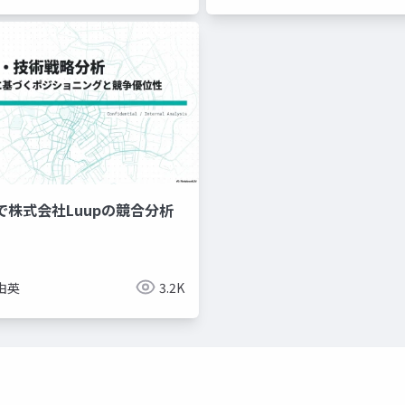
で株式会社Luupの競合分析
由英
3.2K