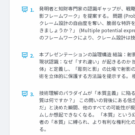
発明者と知財専門家の認識ギャップが、戦略
1.
影フレームワーク」を提案する。 問題 (P
クレーム設計の自由度を奪い、脆弱な特許を生み出して
きましょうか？」 (Multiple potentia
のフレームワークにより、クレーム設計は
本プレゼンテーションの論理構造 結論：射
2.
現状認識：なぜ「すれ違い」が起きるのか 
体」と定義し、「彫刻と影」の比喩で射影の
術を立体的に保護する方法論を提示する。 
技術理解のパラダイムが「本質主義」に陥ると
3.
質は何ですか？」 この問いの背後にある信念
だ」と決めた瞬間、他のすべての可能性が視
ムしか想起できなくなる。 「本質」という
者の「本質」に縛られ、より有利な権利化の
る。