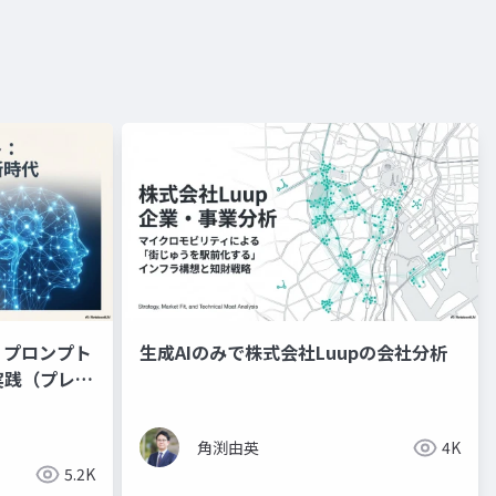
：プロンプト
生成AIのみで株式会社Luupの会社分析
実践（プレゼ
角渕由英
4K
5.2K