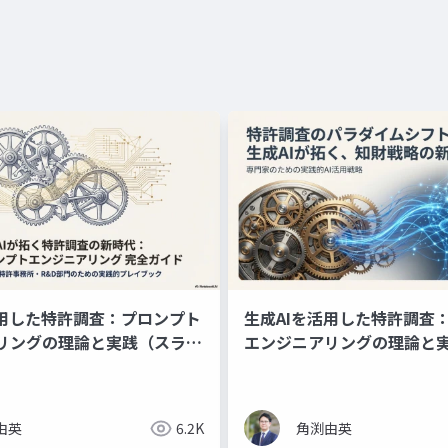
活用した特許調査：プロンプト
生成AIを活用した特許調査
リングの理論と実践（スライ
エンジニアリングの理論と
ン資料）
由英
6.2K
角渕由英