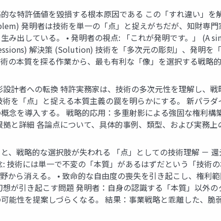
的な特許価値を毀損する根本原因である この「すれ違い」を
roblem) 発明者は技術を単一の「点」と捉えがちだが、知財
いる。 • 発明者の視点: 「これが発明です。」 (A single, f
l expressions) 解決策 (Solution) 技術を「多次元の彫
技術の本質を探る作業から、最も有利な「像」を選択する戦略
影設計者への転換 特許実務家は、技術の多次元性を理解し、
技術を「点」と捉える本質主義の罠を明らかにする。 新パラダ
概念を導入する。 戦略的応用：多重射影による強固な権利構
根拠と詳細 各論点について、具体的事例、類型、および実務上
、戦略的な選択肢が失われる 「点」としての技術理解 － 還
: 技術には単一で不変の「本質」があるはずだという「技術の本
野から消える。 • 致命的な自由度の喪失を引き起こし、権利
幻想が引き起こす問題 発明者：自身の認識する「本質」以外の
可能性を提案しづらくなる。 結果：事業戦略と乖離した、脆