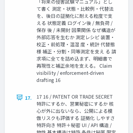
「将来の侵害試験マニュアル」とし
て書く 測定・状態・比較例・代替法
を、後日の証拠化に耐える粒度で支
える 状態定義 ログイン後 / 無負荷 /
保存 後 / 未開封 因果関係 なぜ構造が
外部応答を生むか 測定レシピ 装置・
校正・前処理・温湿 度・統計 代替態
様 補正・分割・同等測定を支え る 請
求項に全てを詰め込まず、明細書で
再現性と補正余地を支える。 Claim
visibility / enforcement-driven
drafting 16
17 16 / PATENT OR TRADE SECRET
17.
特許にするか、営業秘密にするか 核
心が外に出ないなら、公開による模
倣リスクも評価する 証拠化 しやすさ
特許向き 特許＋秘密 UI / API 構造 /
物性 基本構造は特許 条件は秘匿 限定