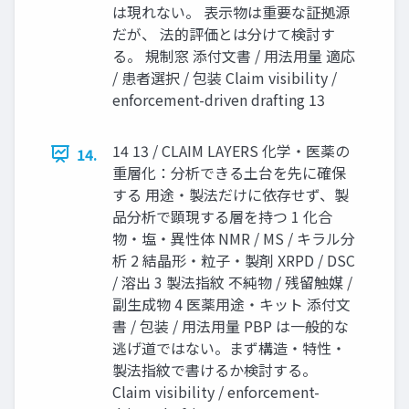
は現れない。 表示物は重要な証拠源
だが、 法的評価とは分けて検討す
る。 規制窓 添付文書 / 用法用量 適応
/ 患者選択 / 包装 Claim visibility /
enforcement-driven drafting 13
14 13 / CLAIM LAYERS 化学・医薬の
14.
重層化：分析できる土台を先に確保
する 用途・製法だけに依存せず、製
品分析で顕現する層を持つ 1 化合
物・塩・異性体 NMR / MS / キラル分
析 2 結晶形・粒子・製剤 XRPD / DSC
/ 溶出 3 製法指紋 不純物 / 残留触媒 /
副生成物 4 医薬用途・キット 添付文
書 / 包装 / 用法用量 PBP は一般的な
逃げ道ではない。まず構造・特性・
製法指紋で書けるか検討する。
Claim visibility / enforcement-