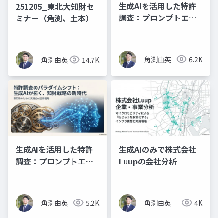
生成AIを活用した特許
251205_東北大知財セ
調査：プロンプトエン
ミナー（角渕、土本）
ジニアリングの理論と
実践（スライド資料）
角渕由英
6.2K
角渕由英
14.7K
生成AIを活用した特許
生成AIのみで株式会社
調査：プロンプトエン
Luupの会社分析
ジニアリングの理論と
実践（プレゼン資料）
角渕由英
5.2K
角渕由英
4K