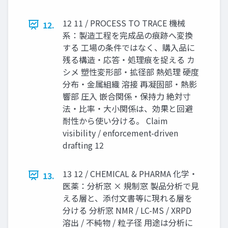
12 11 / PROCESS TO TRACE 機械
12.
系：製造工程を完成品の痕跡へ変換
する 工場の条件ではなく、購入品に
残る構造・応答・処理痕を捉える カ
シメ 塑性変形部・拡径部 熱処理 硬度
分布・金属組織 溶接 再凝固部・熱影
響部 圧入 嵌合関係・保持力 絶対寸
法・比率・大小関係は、効果と回避
耐性から使い分ける。 Claim
visibility / enforcement-driven
drafting 12
13 12 / CHEMICAL & PHARMA 化学・
13.
医薬：分析窓 × 規制窓 製品分析で見
える層と、添付文書等に現れる層を
分ける 分析窓 NMR / LC-MS / XRPD
溶出 / 不純物 / 粒子径 用途は分析に