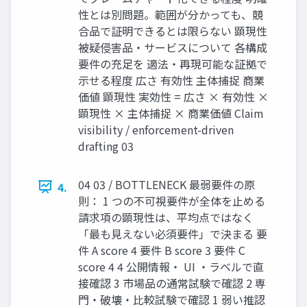
性とは別問題。範囲が分かっても、競
合品で証明できるとは限らない 顕現性
被疑侵害品・サービスについて 各構成
要件の充足を 適法・再現可能な証拠で
示せる程度 広さ 有効性 主体捕捉 商業
価値 顕現性 実効性 = 広さ × 有効性 ×
顕現性 × 主体捕捉 × 商業価値 Claim
visibility / enforcement-driven
drafting 03
04 03 / BOTTLENECK 最弱要件の原
4.
則： 1 つの不可視要件が全体を止める
請求項の顕現性は、平均点ではなく
「最も見えない必須要件」で決まる 要
件 A score 4 要件 B score 3 要件 C
score 4 4 公開情報・ UI ・ラベルで直
接確認 3 市場品の通常試験で確認 2 専
門・破壊・比較試験で確認 1 弱い推認