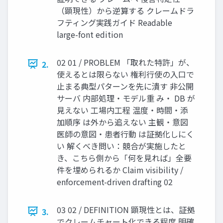
（顕現性）から逆算する クレームドラ
フティング実践ガイド Readable
large-font edition
02 01 / PROBLEM 「取れた特許」が、
2.
使えるとは限らない 権利行使の入口で
止まる典型パターンを先に潰す 非公開
サーバ 内部処理・モデル重 み・ DB が
見えない 工場内工程 温度・時間・添
加順序 は外から追えない 主観・意図
医師の意図・患者行動 は証拠化しにく
い 解くべき問い：競合が実施したと
き、こちら側から「何を見れば」全要
件を埋められるか Claim visibility /
enforcement-driven drafting 02
03 02 / DEFINITION 顕現性とは、証拠
3.
でクレームチャート化できる程度 明確