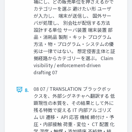
補にし、どの販売単位を押さえるかで
カテゴリーを選ぶ 避けたい形 ユーザ
が入力し、 端末が送信し、 国外サー
バが処理し、 別会社が配信する方法
設計する単位 サーバ装置 端末装置 部
品・消耗品 製剤・キット プログラム
方法・物・プログラム・システムの優
劣は一律ではない。 想定侵害主体と証
拠経路からカテゴリーを選ぶ。 Claim
visibility / enforcement-driven
drafting 07
08 07 / TRANSLATION ブラックボッ
8.
クスを、外部シグネチャへ翻訳する 低
顕現性の本質を、その結果として外に
残る特徴で捉える IT 内部アルゴリズ
ム UI 遷移・ API 応答 機械 締付け・予
圧・内部接触 荷重 - 変位・ CT 配置 化
学 温度・触媒・添加順序 不純物・結