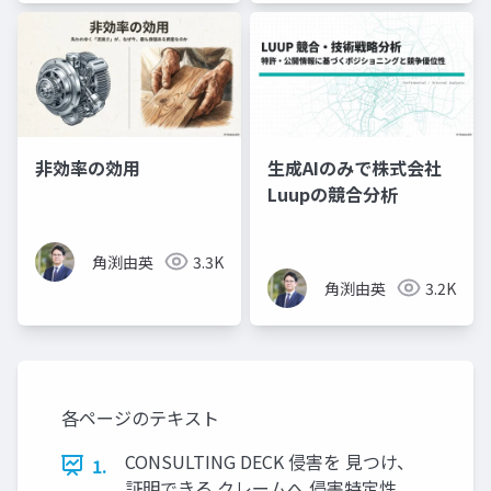
非効率の効用
生成AIのみで株式会社
Luupの競合分析
角渕由英
3.3K
角渕由英
3.2K
各ページのテキスト
CONSULTING DECK 侵害を 見つけ、
1.
証明できる クレームへ 侵害特定性