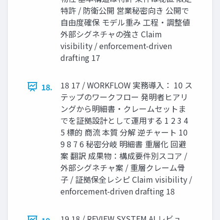
特許 / 防衛公開 営業秘密向き 公開で
自由度確保 モデル重み 工程・調整値
外部シグネチャの強さ Claim
visibility / enforcement-driven
drafting 17
18 17 / WORKFLOW 実務導入： 10 ス
18.
テップのワークフロー 発明者ヒアリ
ングから明細書・クレームセットま
でを証拠設計として運用する 1 2 3 4
5 標的 商流 本質 分解 逆チャート 10
9 8 7 6 秘密分岐 明細書 重層化 回避
案 翻訳 成果物：構成要件別スコア /
外部シグネチャ案 / 重層クレーム骨
子 / 証拠保全レシピ Claim visibility /
enforcement-driven drafting 18
19 18 / REVIEW SYSTEM AI レビュ