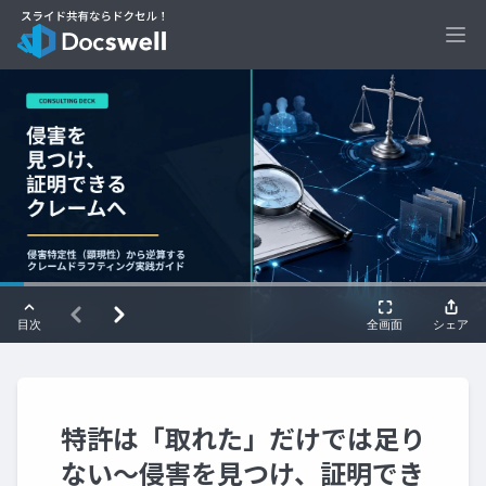
Ope
特許は「取れた」だけでは足り
ない～侵害を見つけ、証明でき