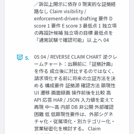
／訴訟上開示に依存 0 現実的な証拠経
路なし Claim visibility /
enforcement-driven drafting 要件 D
score 1 要件 E score 3 最低点 1 独立項
の再設計候補 独立項の目標 最低点を
「通常試験で確認可能」以 上へ 04
05 04 / REVERSE CLAIM CHART 逆クレ
5.
ームチャート：出願前に「証拠計画」
を作る 成立後に対比するのではなく、
請求項化する前に将来の立証方法を決
める 構成要件 証拠源 確認方法 顕現性
UI 遷移 画面録画 操作前後を比較 高
API 応答 HAR / JSON 入力値を変えて
再現 中〜高 内部 DB 非公開 外部確認
困難 低 低顕現性要件は、外部シグネ
チャ化・従属項化・別カテゴリー化・
営業秘密化を検討する。 Claim