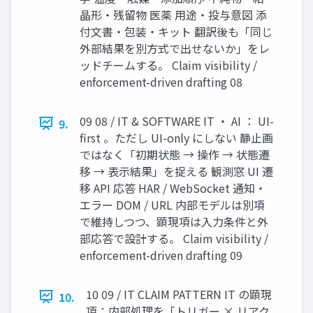
晶形・残留物 医薬 用途・投与意図 添
付文書・包装・キット 翻訳後も「同じ
外部結果を別方式で出せないか」をレ
ッドチームする。 Claim visibility /
enforcement-driven drafting 08
09 08 / IT & SOFTWARE IT ・ AI ： UI-
9.
first 。ただし UI-only にしない 静止画
ではなく「初期状態 → 操作 → 状態遷
移 → 表示結果」を捉える 観測窓 UI 遷
移 API 応答 HAR / WebSocket 通知・
エラー DOM / URL 内部モデルは別項
で維持しつつ、顕現項は入力条件と外
部応答で設計する。 Claim visibility /
enforcement-driven drafting 09
10 09 / IT CLAIM PATTERN IT の顕現
10.
項：内部処理を「トリガー × リアク