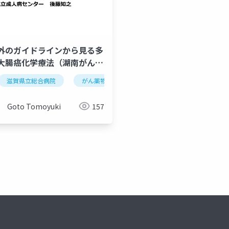
外のガイドラインから見る多
大腸癌化学療法（湖南がん診
ナリティ障害
演技性パーソナリティー障害
演技性人格障害
ットワーク講演）20170518
滋賀県立総合病院
がん薬物療法
化学療法
腫瘍内科
Goto Tomoyuki
157