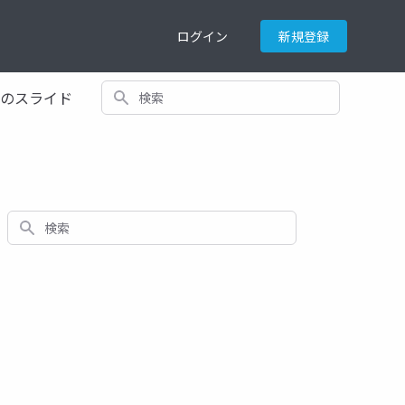
ログイン
新規登録
検索
てのスライド
検索