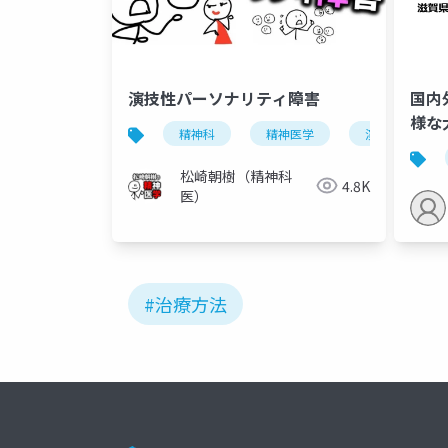
演技性パーソナリティ障害
国内
様な
精神科
精神医学
演技性パーソ
療ネ
松崎朝樹（精神科
4.8K
医）
#治療方法