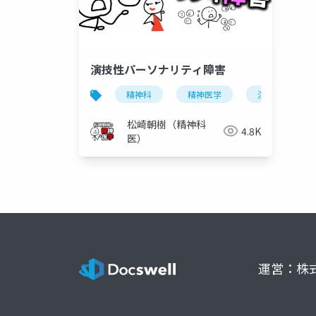
演技性パーソナリティ障害
精神科
精神医学
演技性パーソ
松崎朝樹（精神科
4.8K
医）
運営：株