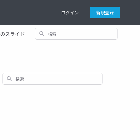
ログイン
新規登録
検索
てのスライド
検索