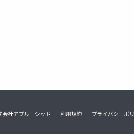
ナリティ障害
演技性パーソナリティー障害
演技性人格障害
式会社アプルーシッド
利用規約
プライバシーポ