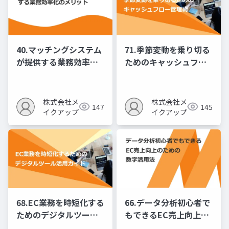
40.マッチングシステム
71.季節変動を乗り切る
が提供する業務効率化
ためのキャッシュフロ
のメリット
ー管理術
株式会社メ
株式会社メ
147
145
イクアップ
イクアップ
68.EC業務を時短化する
66.データ分析初心者で
ためのデジタルツール
もできるEC売上向上の
活用ガイド
ための数字活用法