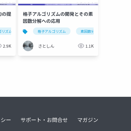
約の提
格子アルゴリズムの開発とその素
因数分解への応用
ゴリズム
格子基底簡約
格子アルゴリズム
素因数分解
格子基底簡
2.9K
さとしん
1.1K
リシー
サポート・お問合せ
マガジン