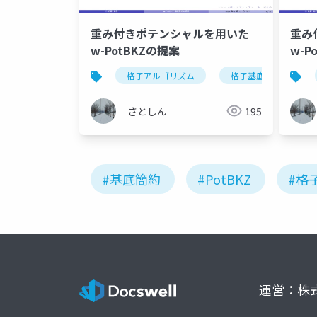
重み付きポテンシャルを用いた
重み
w-PotBKZの提案
w-P
格子アルゴリズム
格子基底簡約
さとしん
195
#基底簡約
#PotBKZ
#格
運営：株