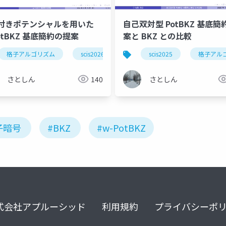
付きポテンシャルを用いた
自己双対型 PotBKZ 基底簡
otBKZ 基底簡約の提案
案と BKZ との比較
数学
格子アルゴリズム
研究中間報告
scis2026
中間報告
格子基底簡約
scis2025
格子アル
さとしん
140
さとしん
子暗号
#BKZ
#w-PotBKZ
式会社アプルーシッド
利用規約
プライバシーポ