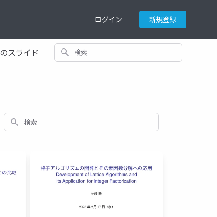
ログイン
新規登録
検索
てのスライド
検索