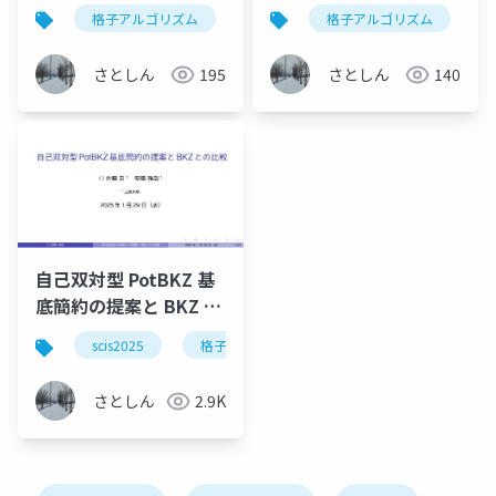
提案
底簡約の提案
格子アルゴリズム
格子基底簡約
格子アルゴリズム
数学
研
s
さとしん
195
さとしん
140
自己双対型 PotBKZ 基
底簡約の提案と BKZ と
の比較
scis2025
格子アルゴリズム
格子基底簡約
さとしん
2.9K