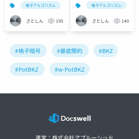
提案
底簡約の提案
格子アルゴリズム
格子基底簡約
格子アルゴリズム
数学
研
s
さとしん
195
さとしん
140
#格子暗号
#基底簡約
#BKZ
#PotBKZ
#w-PotBKZ
運営：株式会社アプルーシッド