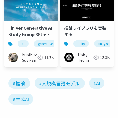
Fin ver Generative AI
推論ライブラリを実装
Study Group 38th
する
session
ai
generative ai
machine learning
unity
unity3d
deep l
Kunihiro
Unity
11.7K
13.3K
Sugiyama
Technologies
Japan
#推論
#大規模言語モデル
#AI
#生成AI