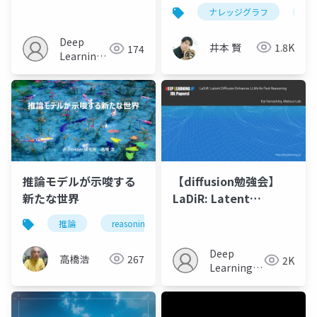
Reasoning Models
は賢くなる
ナレッジグラフ
gr
Fail to Follow
Instructions During
Deep
井本 賢
1.8K
174
Reasoning
Learning
JP
推論モデルが示唆する
【diffusion勉強会】
新たな世界
LaDiR: Latent
Diffusion Enhances
推論
reasoning
推論モデル
reasoning m
LLMs for Text
Reasoning
Deep
高橋浩
267
2K
Learning
JP