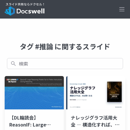
Ope
タグ #推論 に関するスライド
検索
【DL輪読会】
ナレッジグラフ活用大
ReasonIF: Large
全 ― 構造化すれば、AI