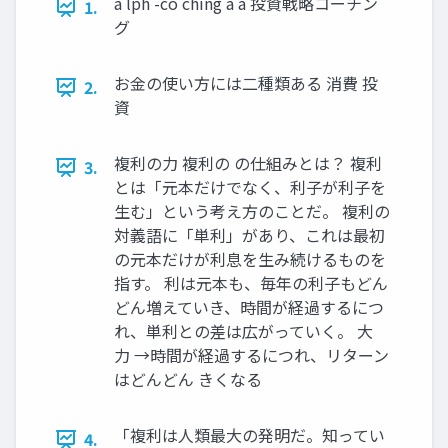
a lph -co ching a a 投資戦略コーチン
1.
グ
お金の使い方には二種類ある 消費 投
2.
資
複利の力 複利の の仕組みとは？ 複利
3.
とは「元本だけでなく、利子が利子を
生む」という考え方のことだ。 複利の
対義語に「単利」があり、これは最初
の元本だけが利息を生み続けるものを
指す。 利は元本も、毎年の利子もどん
どん増えていき、時間が経過するにつ
れ、単利との差は広がっていく。 大
力 →時間が経過するにつれ、リターン
はどんどん きくなる
「複利は人類最大の発明だ。知ってい
4.