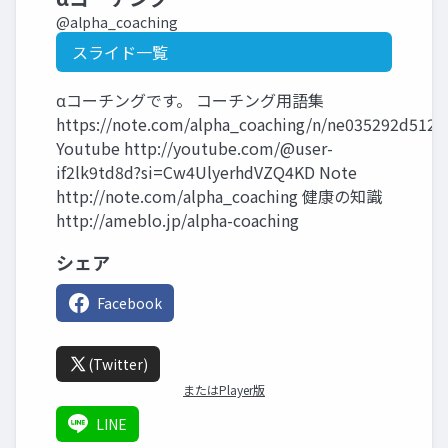
@alpha_coaching
スライド一覧
αコーチングです。 コーチング用語集
https://note.com/alpha_coaching/n/ne035292d5125
Youtube http://youtube.com/@user-
if2lk9td8d?si=Cw4UlyerhdVZQ4KD Note
http://note.com/alpha_coaching 健康の知識
http://ameblo.jp/alpha-coaching
シェア
Facebook
(Twitter)
またはPlayer版
LINE