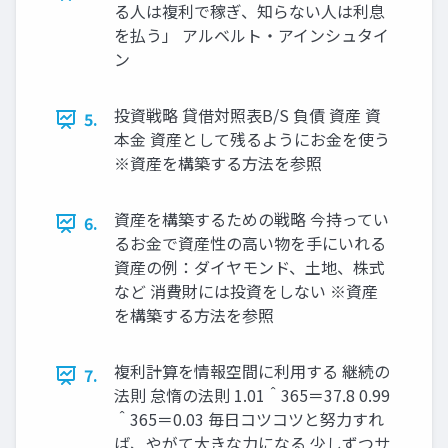
る人は複利で稼ぎ、知らない人は利息
を払う」 アルベルト・アインシュタイ
ン
投資戦略 貸借対照表B/S 負債 資産 資
5.
本金 資産として残るようにお金を使う
※資産を構築する方法を参照
資産を構築するための戦略 今持ってい
6.
るお金で資産性の高い物を手にいれる
資産の例：ダイヤモンド、土地、株式
など 消費財には投資をしない ※資産
を構築する方法を参照
複利計算を情報空間に利用する 継続の
7.
法則 怠惰の法則 1.01＾365＝37.8 0.99
＾365＝0.03 毎日コツコツと努力すれ
ば、やがて大きな力になる 少しずつサ