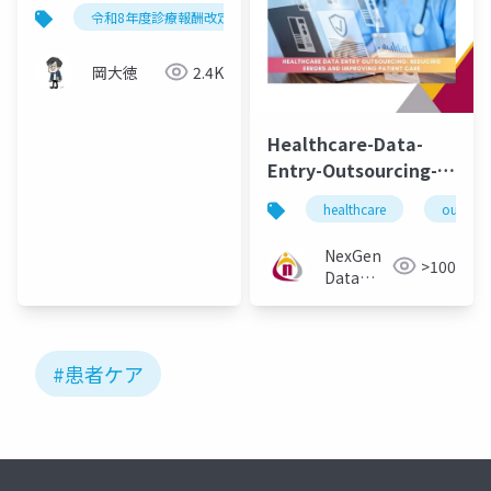
実加算」の名称・患者
令和8年度診療報酬改定
看護補助体制充実加算
看
ケア見直しに関する実
務確認
岡大徳
2.4K
Healthcare-Data-
Entry-Outsourcing-
Reducing-Errors-
healthcare
outsour
and-Improving-
Patient-Care
NexGen
>100
Data
Entry
#患者ケア