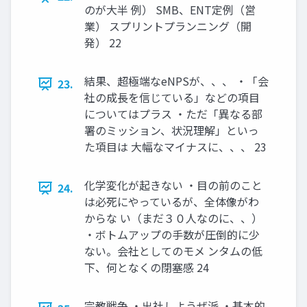
のが大半 例） SMB、ENT定例（営
業） スプリントプランニング（開
発） 22
結果、超極端なeNPSが、、、 ・「会
23.
社の成長を信じている」などの項目
についてはプラス ・ただ「異なる部
署のミッション、状況理解」といっ
た項目は 大幅なマイナスに、、、 23
化学変化が起きない ・目の前のこと
24.
は必死にやっているが、全体像がわ
からな い（まだ３０人なのに、、）
・ボトムアップの手数が圧倒的に少
ない。会社としてのモメ ンタムの低
下、何となくの閉塞感 24
宗教戦争 ・出社しようぜ派 ・基本的