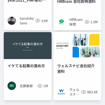
HRBrain 会社説明資料
機、会社をエンジニア
リングする
haruhiko
HRBrain
3.6K
1.3M
tano
採用
イケてる起業の進め方
ウェルスナビ会社紹介
資料
北原麦郎
1M
ウェル
883.3K
スナビ
株式会
社