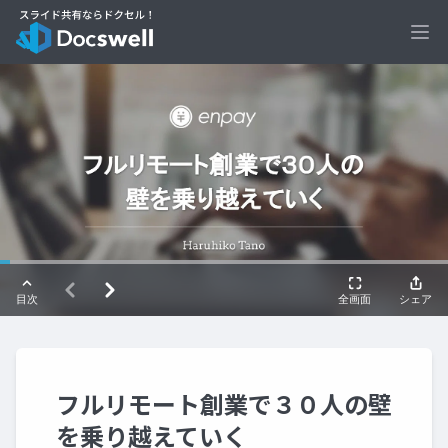
Ope
フルリモート創業で３０人の壁
を乗り越えていく