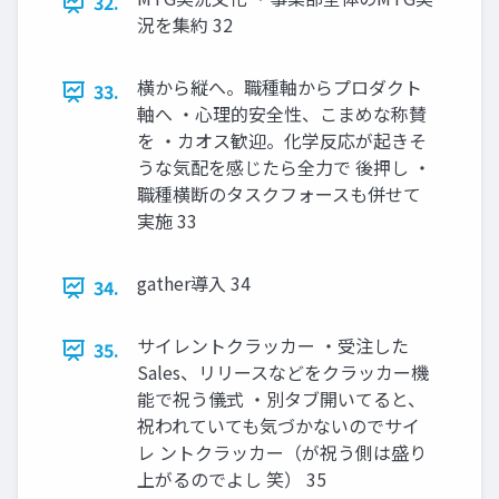
32.
況を集約 32
横から縦へ。職種軸からプロダクト
33.
軸へ ・心理的安全性、こまめな称賛
を ・カオス歓迎。化学反応が起きそ
うな気配を感じたら全力で 後押し ・
職種横断のタスクフォースも併せて
実施 33
gather導入 34
34.
サイレントクラッカー ・受注した
35.
Sales、リリースなどをクラッカー機
能で祝う儀式 ・別タブ開いてると、
祝われていても気づかないのでサイ
レ ントクラッカー（が祝う側は盛り
上がるのでよし 笑） 35