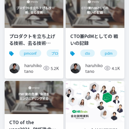
プロダクトを立ち上げ
CTO兼PdMとしての 戦
る技術、去る技術
いの記録
（pmconf2022）
pmconf
プロダクトマネージャー
cto
pdm
pdm
haruhiko
haruhiko
5.2K
4.1K
tano
tano
CTO of the
year2021_PMF後の危