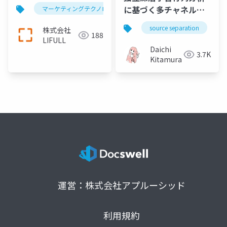
るデータドリブンマー
に基づく多チャネル音
マーケティングテクノロジー
one to oneマーケティング
ケティング～WEB/店
源分離（Multichannel
舗/LINE・・多チャネル
source separation
株式会社
audio source
188
サービス展開に必要な
LIFULL
separation based on
Daichi
LIFULLのマーケティン
3.7K
independent deeply
Kitamura
グテクノロジーとは
learned matrix
analysis）
運営：株式会社アプルーシッド
利用規約