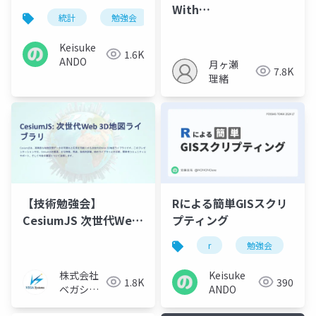
With
統計
勉強会
r
kanazawa.r
Plateau/ArcGIS/Cesium/P
Keisuke
1.6K
ANDO
月ヶ瀬
7.8K
理緒
【技術勉強会】
Rによる簡単GISスクリ
CesiumJS 次世代Web
プティング
3D地図ライブラリ
r
勉強会
f
2024/11/06 技術勉強会
資料
株式会社
Keisuke
1.8K
390
ベガシス
ANDO
テム