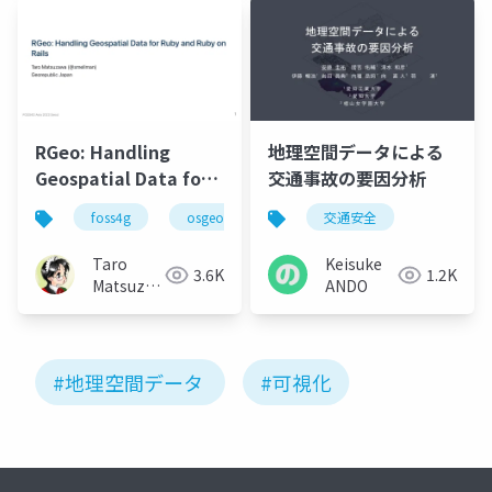
RGeo: Handling
地理空間データによる
Geospatial Data for
交通事故の要因分析
Ruby and Ruby on
foss4g
osgeo
ruby
交通安全
Rails
Taro
Keisuke
3.6K
1.2K
Matsuzawa
ANDO
aka. btm
#地理空間データ
#可視化