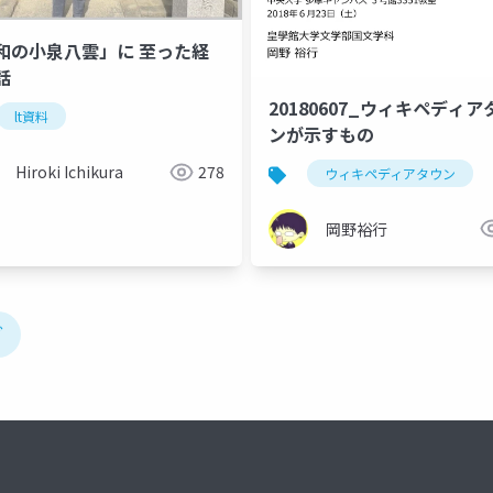
和の小泉八雲」に 至った経
話
20180607_ウィキペディ
lt資料
ンが示すもの
Hiroki Ichikura
278
ウィキペディアタウン
岡野裕行
ブ