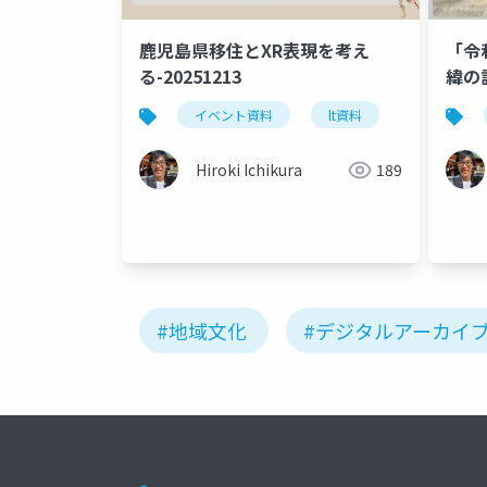
鹿児島県移住とXR表現を考え
「令
る-20251213
緯の
イベント資料
lt資料
Hiroki Ichikura
189
#地域文化
#デジタルアーカイ