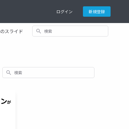
ログイン
新規登録
検索
てのスライド
検索