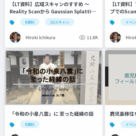
【LT資料】広域スキャンのすすめ 〜
【LT資料
Reality Scanから Gaussian Splatting
プでのScan
まで〜
lt資料
3dスキャン
イベ
Hiroki Ichikura
11.8K
Hirok
「令和の小泉八雲」に 至った経緯の話
鹿児島移住を
lt資料
イベ