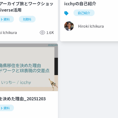
】アーカイブ旅とワークショッ
icchyの自己紹介
iverse活用
自己紹介
ント資料
lt資料
Hiroki Ichikura
i Ichikura
1.6K
決めた理由_20251203
ント資料