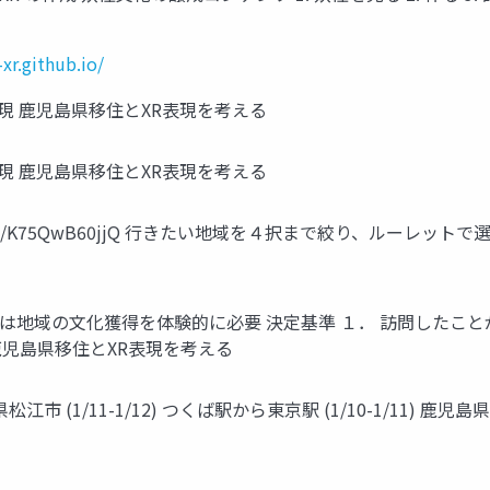
xr.github.io/
表現 鹿児島県移住とXR表現を考える
表現 鹿児島県移住とXR表現を考える
/youtu.be/K75QwB60jjQ 行きたい地域を４択まで絞り、ルー
込むには地域の文化獲得を体験的に必要 決定基準 １． 訪問した
鹿児島県移住とXR表現を考える
根県松江市 (1/11-1/12) つくば駅から東京駅 (1/10-1/11) 