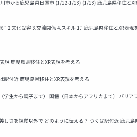
市から鹿児島県日置市 (1/12-1/13) (1/13) 鹿児島県移住と
” 2.文化受容 3.交流関係 4.スキル 1.“ 鹿児島県移住とXR表
イブ表現 鹿児島県移住とXR表現を考える
来事 つくば駅付近 鹿児島県移住とXR表現を考える
年齢（学生から親子まで） 国籍（日本からアフリカまで） バリ
点
ろの出来事 この美しさを視覚以外で どのように伝える？ つくば駅付近