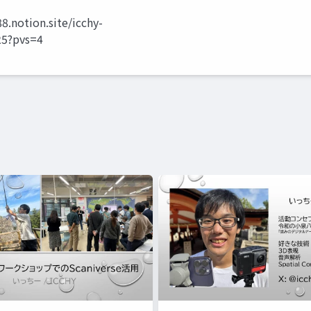
notion.site/icchy-
5?pvs=4