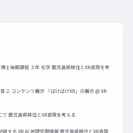
 同大学院 博士後期課程 ３年 在学 鹿児島県移住とXR表現を考
2. コンテンツ展示 「ばけばけXR」の展示 @ XR
前見学にて 鹿児島県移住とXR表現を考える
. 記録する XR AI 地理空間情報 鹿児島県移住とXR表現