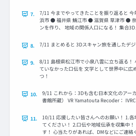
7/11 今までやってきたことを振り返ると 今
7.
浜市 ● 福井県 鯖江市 ● 滋賀県 草津市 
ンを作り、 地域の関係人口になる！ 集合3D
7/11 まとめると 3Dスキャン旅を通した
8.
8/11 島根県松江市で小泉八雲に立ち返る
9.
ていなかった口伝を 文学として世界中に広め
つ！
9/11 これから：3Dも含む日本文化のアー
10.
書館所蔵） VR Yamatouta Recoder： IVRC 
10/11 応援したい皆さんへのお願い！ 1
11.
てください！ 2.口伝や地域伝承を収集中！
す！ 心当たりがあれば、DMなどにご連絡