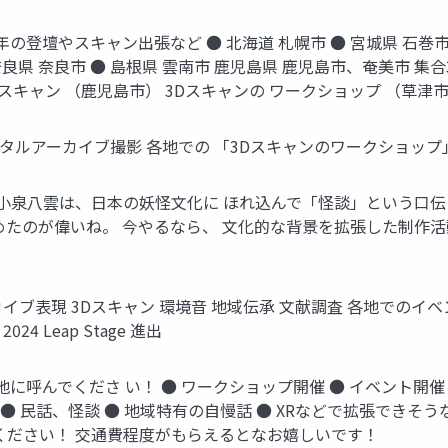
年の登壇やスキャン出張など ● 北海道 札幌市 ● 宮城県 石巻市 
● 奈良県 奈良市 ● 島根県 雲南市 鹿児島県 鹿児島市、奄美市 
スキャン （鹿児島市） 3Dスキャンの ワークショップ （草津
デジタルアーカイブ撮影 各地での 「3Dスキャンのワークショップ
！ 小泉八雲は、日本の妖怪文化に ほれ込んで「怪談」という口
たのが偉いね。 今やるなら、 文化的な背景を拡張した制作活
カイブ表現 3Dスキャン 環境音 地域伝承 文献調査 各地でのイ
2024 Leap Stage 進出
.各地に呼んでくださ い！ ● ワークショップ開催 ● イベント開
 ● 民話、怪談 ● 地域特有の自慢話 ● XRなどで拡張できそ
ください！ 交通費程度がもらえるとなお嬉しいです！