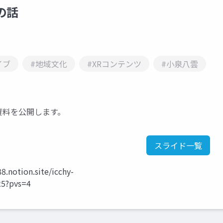
の話
イブ
#地域文化
#XRコンテンツ
#小泉八雲
での資料を公開します。
スライド一覧
notion.site/icchy-
5?pvs=4