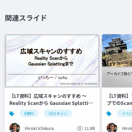
関連スライド
【LT資料】広域スキャンのすすめ 〜
【LT資料
Reality Scanから Gaussian Splatting
プでのScan
まで〜
lt資料
3dスキャン
イベ
Hiroki Ichikura
11.8K
Hirok