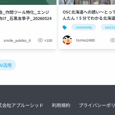
OSC北海道への誘い〜とっ
会_作問ツール特化_エンジ
んたん！5 分でわかる北海
け_石黒友季子_20260524
画〜
community
osc21
tomio2480
smile_yukiko_it
>100
AI活用
式会社アプルーシッド
利用規約
プライバシーポ