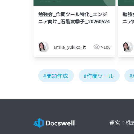
勉強会_作問ツール特化_エンジ
勉強
ニア向け_石黒友季子_20260524
ニア向
smile_yukiko_it
>100
#問題作成
#作問ツール
#
運営：株