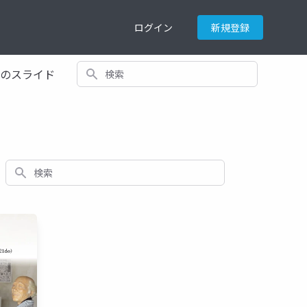
ログイン
新規登録
検索
てのスライド
検索