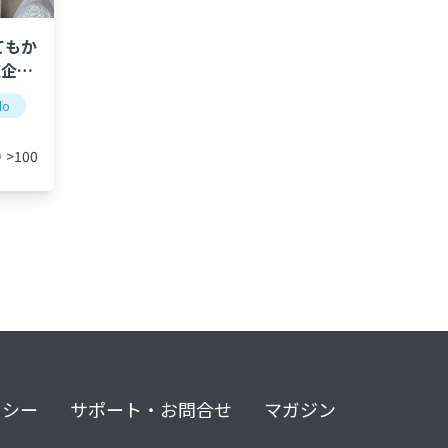
てもか
道企
do
oscnagoya
北海道
名古屋
>100
リシー
サポート・お問合せ
マガジン