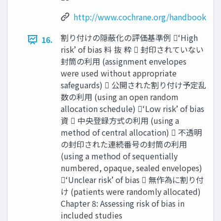
http://www.cochrane.org/handbook
割り付けの隠蔽化の評価基準例 ‘High
16.
risk’ of bias 料 抜 粋  封印されていない
封筒の利⽤ (assignment envelopes
were used without appropriate
safeguards)  公開された割り付け予定乱
数の利⽤ (using an open random
allocation schedule) ‘Low risk’ of bias
資  中央登録⽅式の利⽤ (using a
method of central allocation)  不透明
の封印された連続番号の封筒の利⽤
(using a method of sequentially
numbered, opaque, sealed envelopes)
‘Unclear risk’ of bias  無作為に割り付
け (patients were randomly allocated)
Chapter 8: Assessing risk of bias in
included studies