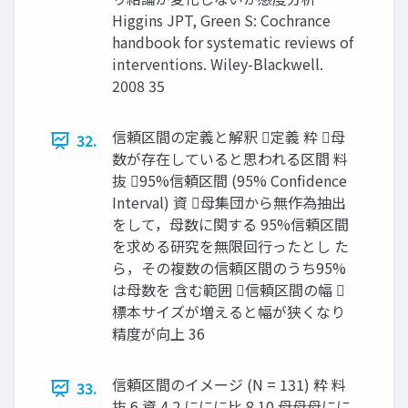
Higgins JPT, Green S: Cochrance
handbook for systematic reviews of
interventions. Wiley-Blackwell.
2008 35
信頼区間の定義と解釈 定義 粋 ⺟
32.
数が存在していると思われる区間 料
抜 95%信頼区間 (95% Confidence
Interval) 資 ⺟集団から無作為抽出
をして，⺟数に関する 95%信頼区間
を求める研究を無限回⾏ったとし た
ら，その複数の信頼区間のうち95%
は⺟数を 含む範囲 信頼区間の幅 
標本サイズが増えると幅が狭くなり
精度が向上 36
信頼区間のイメージ (N = 131) 粋 料
33.
抜 6 資 4 2 ににに比 8 10 母母母にに