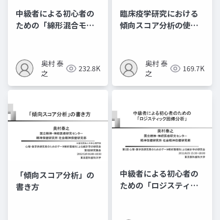
中級者による初心者の
臨床疫学研究における
ための「綿形混合モデ
傾向スコア分析の使い
ル」
⽅ 〜観察研究における
治療効果研究〜
奥村 泰
奥村 泰
232.8K
169.7K
之
之
中級者による初心者の
「傾向スコア分析」の
ための「ロジスティッ
書き方
ク回帰分析」