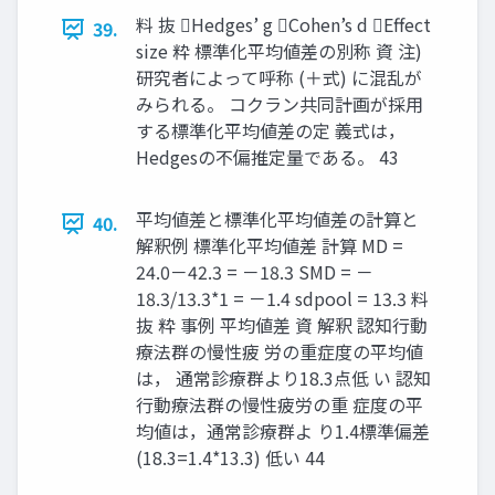
料 抜 Hedges’ g Cohen’s d Effect
39.
size 粋 標準化平均値差の別称 資 注)
研究者によって呼称 (＋式) に混乱が
みられる。 コクラン共同計画が採⽤
する標準化平均値差の定 義式は，
Hedgesの不偏推定量である。 43
平均値差と標準化平均値差の計算と
40.
解釈例 標準化平均値差 計算 MD =
24.0－42.3 = －18.3 SMD = －
18.3/13.3*1 = －1.4 sdpool = 13.3 料
抜 粋 事例 平均値差 資 解釈 認知⾏動
療法群の慢性疲 労の重症度の平均値
は， 通常診療群より18.3点低 い 認知
⾏動療法群の慢性疲労の重 症度の平
均値は，通常診療群よ り1.4標準偏差
(18.3=1.4*13.3) 低い 44