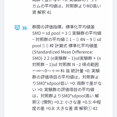
カムの平均値は，対照群よりMD高い
資 解釈 41
群間の評価指標，標準化平均値差
38.
SMD = sd pool = 3  実験群の平均値
− 対照群の平均値  1 −  4N − 9  sd
pool   粋 計算式 標準化平均値差
(Standardized Mean Difference:
SMD) 2 2 (n実験群 − 1)sd実験群 + (n
対照群 − 1)sd 対照群 N −2 得点範囲
ー∞〜0〜＋∞ 料 抜 統計量 <0: 実験
群の評価項目の平均値は，対照群よ
りSMD*sdpool低い =0: 両群で差がな
い >0: 実験群の評価項目の平均値
は，対照群よりSMD*sdpool高い 解
釈② (慣例) =0.2: 小さな差 =0.5: 中程
度の差 =0.8: 大きな差 資 解釈① 42