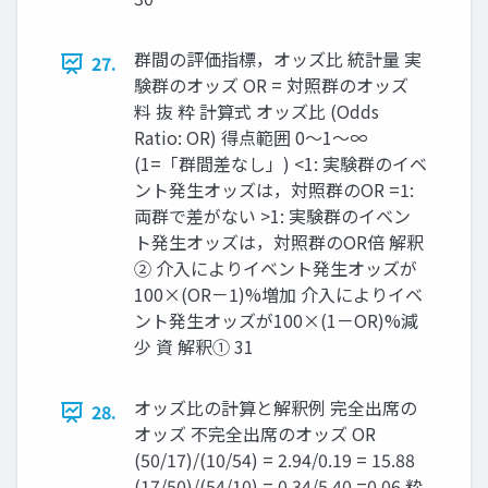
群間の評価指標，オッズ比 統計量 実
27.
験群のオッズ OR = 対照群のオッズ
料 抜 粋 計算式 オッズ比 (Odds
Ratio: OR) 得点範囲 0〜1〜∞
(1=「群間差なし」) <1: 実験群のイベ
ント発生オッズは，対照群のOR =1:
両群で差がない >1: 実験群のイベン
ト発生オッズは，対照群のOR倍 解釈
② 介⼊によりイベント発生オッズが
100×(OR－1)%増加 介⼊によりイベ
ント発生オッズが100×(1－OR)%減
少 資 解釈① 31
オッズ比の計算と解釈例 完全出席の
28.
オッズ 不完全出席のオッズ OR
(50/17)/(10/54) = 2.94/0.19 = 15.88
(17/50)/(54/10) = 0.34/5.40 =0.06 粋