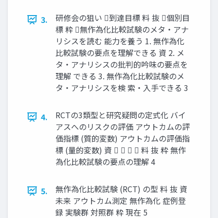
研修会の狙い 到達目標 料 抜 個別目
3.
標 粋 無作為化比較試験のメタ・アナ
リシスを読む 能⼒を養う 1. 無作為化
比較試験の要点を理解できる 資 2. メ
タ・アナリシスの批判的吟味の要点を
理解 できる 3. 無作為化比較試験のメ
タ・アナリシスを検 索・⼊⼿できる 3
RCTの3類型と研究疑問の定式化 バイ
4.
アスへのリスクの評価 アウトカムの評
価指標 (質的変数) アウトカムの評価指
標 (量的変数) 資     料 抜 粋 無作
為化比較試験の要点の理解 4
無作為化比較試験 (RCT) の型 料 抜 資
5.
未来 アウトカム測定 無作為化 症例登
録 実験群 対照群 粋 現在 5