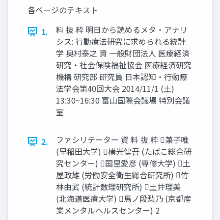
各ページのテキスト
料 抜 粋 明日から読めるメタ・アナリ
1.
シス: ⾏動療法研究に求められる統計
学 奥村泰之 資 一般財団法人 医療経済
研究・社会保険福祉協会 医療経済研究
機構 研究部 研究員 日本認知・⾏動療
法学会第40回大会 2014/11/1 (土)
13:30~16:30 富山国際会議場 特別会議
室
ファシリテーター 資 料 抜 粋 兼子唯
2.
(早稲田大学) 横光健吾 (たばこ総合研
究センター) 国⾥愛彦 (専修大学) 土
屋政雄 (労働安全衛生総合研究所) ⽵
林由武 (統計数理研究所) 土井理美
(北海道医療大学) 馬ノ段梨乃 (京都産
業メンタルヘルスセンター) 2