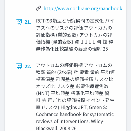
http://www.cochrane.org/handbook
RCTの3類型と研究疑問の定式化 バイ
21.
アスへのリスクの評価 アウトカムの
評価指標 (質的変数) アウトカムの評
価指標 (量的変数) 資     料 抜 粋
無作為化比較試験の要点の理解 25
アウトカムの評価指標 アウトカムの
22.
種類 質的 (2水準) 粋 要素 量的 平均値
標準偏差 群間差の評価指標 リスク比
オッズ比 リスク差 必要治療症例数
(NNT) 平均値差 標準化平均値差 資
料 抜 群ごとの評価指標 イベント発生
率 (リスク) Higgins JPT, Green S:
Cochrance handbook for systematic
reviews of interventions. Wiley-
Blackwell. 2008 26