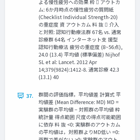
よる慢性疲労への効果 粋  アウトカ
ム: 6か月時点の慢性疲労の質問紙
(Checklist Individual Strength-20)
の重症度 資 アウトカム 料 抜  介⼊
と対照: 認知⾏動療法群 67名 vs. 通常
診療群 64名 インターネット支 援型
認知⾏動療法 疲労の重症度 (8~56点),
24.0 (13.4) 平均値 (標準偏差) Nijhof
SL et al: Lancet. 2012 Apr
14;379(9824):1412-8. 通常診療 42.3
(13.1) 40
群間の評価指標，平均値差 計算式 平
37.
均値差 (Mean Difference: MD) MD =
実験群の平均値 − 対照群の平均値 粋
統計量 得点範囲 尺度の得点可能範囲
に依存 料 抜 <0: 実験群のアウトカム
の平均値は，対照群よりMD低い =0:
両群で差がない >0: 実験群のアウト