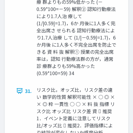
療 群よりもの59%低かった (－
0.59*100=－59) 解釈② 認知⾏動療法
により1.7人治 療して
(1/|0.59|=1.7)，6か 月後に1人多く完
全出席さ せられる 認知⾏動療法によ
り1.7人治療 して (1/|－0.59|=1.7)，6
か月後 に1人多く不完全出席を防止で
きる 資 料 抜 解釈① 授業の完全出席
率は，認知 ⾏動療法群の⽅が，通常
診 療群よりも59%高かった
(0.59*100=59) 34
リスク比，オッズ比，リスク差の違
31.
い 数学的性質 解釈可能性 × ○ ◎ ×
× ◎ 粋 一貫性 ○ ○ × 料 抜 指標 リ
スク比 オッズ比 リスク差 資  推奨
1．イベント定義に注意してリスク
比/オッズ比  推奨2．評価指標によ
り結論が変化しないか感度分析