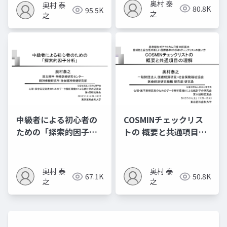
奥村 泰
奥村 泰
80.8K
95.5K
之
之
中級者による初心者の
COSMINチェックリス
ための「探索的因子分
トの 概要と共通項目の
析」
理解
奥村 泰
奥村 泰
67.1K
50.8K
之
之