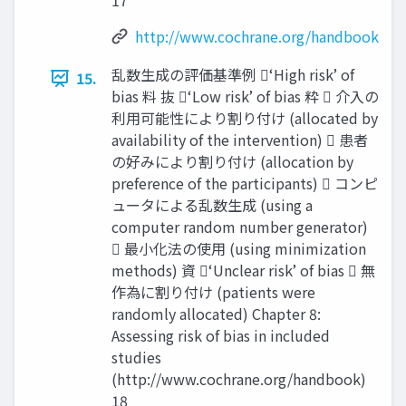
17
http://www.cochrane.org/handbook
乱数生成の評価基準例 ‘High risk’ of
15.
bias 料 抜 ‘Low risk’ of bias 粋  介⼊の
利⽤可能性により割り付け (allocated by
availability of the intervention)  患者
の好みにより割り付け (allocation by
preference of the participants)  コンピ
ュータによる乱数生成 (using a
computer random number generator)
 最小化法の使⽤ (using minimization
methods) 資 ‘Unclear risk’ of bias  無
作為に割り付け (patients were
randomly allocated) Chapter 8:
Assessing risk of bias in included
studies
(http://www.cochrane.org/handbook)
18