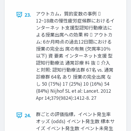
アウトカム，質的変数の事例 
23.
12~18歳の慢性疲労症候群におけるイ
ンターネッ ト⽀援型認知⾏動療法に
よる授業出席への効果 粋  アウトカ
ム: 6か月時点の過去12日間における
授業の完全出 席の有無 (欠席率10％
以下) 資 要素 インターネット支援 型
認知⾏動療法 通常診療 料 抜  介⼊
と対照: 認知⾏動療法群 67名 vs. 通常
診療群 64名 あり 授業の完全出席 な
し 50 (75%) 17 (25%) 10 (16%) 54
(84%) Nijhof SL et al: Lancet. 2012
Apr 14;379(9824):1412-8. 27
群ごとの評価指標，イベント発生率
24.
オッズ (odds) イベント発生数 標本サ
イズ イベント発生数 イベント未発生