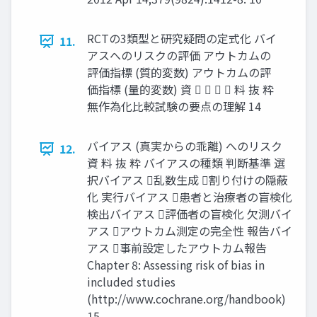
RCTの3類型と研究疑問の定式化 バイ
11.
アスへのリスクの評価 アウトカムの
評価指標 (質的変数) アウトカムの評
価指標 (量的変数) 資     料 抜 粋
無作為化比較試験の要点の理解 14
バイアス (真実からの乖離) へのリスク
12.
資 料 抜 粋 バイアスの種類 判断基準 選
択バイアス 乱数生成 割り付けの隠蔽
化 実⾏バイアス 患者と治療者の盲検化
検出バイアス 評価者の盲検化 欠測バイ
アス アウトカム測定の完全性 報告バイ
アス 事前設定したアウトカム報告
Chapter 8: Assessing risk of bias in
included studies
(http://www.cochrane.org/handbook)
15