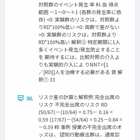
対照群のイベント発生 率 料 抜 得点
範囲 －1〜0〜＋1 (各群の発生率に依
存) <0: 実験群のリスクは，対照群よ
りRD*100%低い =0: 両群で差がない
>0: 実験群のリスクは，対照群より
RD*100%高い 解釈② 特定期間に1人
多くイベント発生/発生防止すること
を 期待するには，比較対照の介⼊よ
りも実験的介⼊によ りNNT=[1
／|RD|]人を治療する必要がある 資 解
釈① 33
リスク差の計算と解釈例 完全出席の
30.
リスク 不完全出席のリスク RD
(50/67)－(10/64) = 0.75－ 0.16 =
0.59 (17/67)－(54/64) = 0.25－0.84 =
－0.59 粋 事例 授業の不完全出席のオ
ッズは， 認知⾏動療法群は，通常診