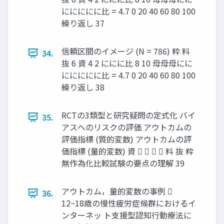
ににににに比 = 4.7 0 20 40 60 80 100
繰り返し 37
信頼区間のイメージ (N = 786) 粋 料
34.
抜 6 資 4 2 ににに比 8 10 母母母にに
ににににに比 = 4.7 0 20 40 60 80 100
繰り返し 38
RCTの3類型と研究疑問の定式化 バイ
35.
アスへのリスクの評価 アウトカムの
評価指標 (質的変数) アウトカムの評
価指標 (量的変数) 資     料 抜 粋
無作為化比較試験の要点の理解 39
アウトカム，量的変数の事例 
36.
12~18歳の慢性疲労症候群におけるイ
ンターネッ ト⽀援型認知⾏動療法に