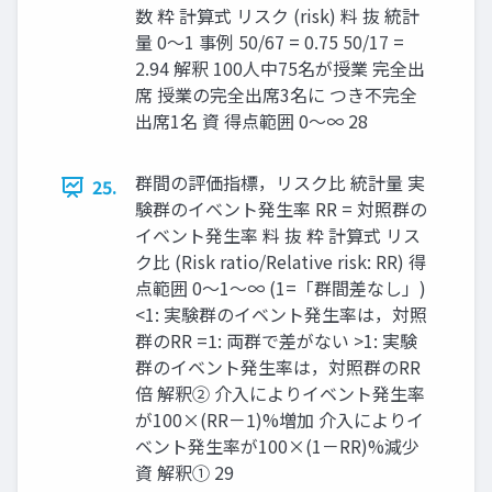
数 粋 計算式 リスク (risk) 料 抜 統計
量 0〜1 事例 50/67 = 0.75 50/17 =
2.94 解釈 100人中75名が授業 完全出
席 授業の完全出席3名に つき不完全
出席1名 資 得点範囲 0〜∞ 28
群間の評価指標，リスク比 統計量 実
25.
験群のイベント発生率 RR = 対照群の
イベント発生率 料 抜 粋 計算式 リス
ク比 (Risk ratio/Relative risk: RR) 得
点範囲 0〜1〜∞ (1=「群間差なし」)
<1: 実験群のイベント発生率は，対照
群のRR =1: 両群で差がない >1: 実験
群のイベント発生率は，対照群のRR
倍 解釈② 介⼊によりイベント発生率
が100×(RR－1)%増加 介⼊によりイ
ベント発生率が100×(1－RR)%減少
資 解釈① 29