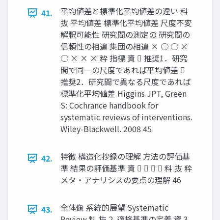
平均値差と標準化平均値差の違い 料
41.
抜 平均値差 標準化平均値差 尺度不変
解釈可能性 研究間の測定の 研究間の
信頼性の相違 集団の相違 × ○ ○ ×
○ × × × 粋 指標 資  推奨1．研究
間で同一の尺度であれば平均値差 
推奨2．研究間で異なる尺度であれば
標準化平均値差 Higgins JPT, Green
S: Cochrance handbook for
systematic reviews of interventions.
Wiley-Blackwell. 2008 45
特徴 構造化抄録の理解 ⽅法の評価基
42.
準 結果の評価基準 資     料 抜 粋
メタ・アナリシスの要点の理解 46
全体像 系統的展望 Systematic
43.
Review 料 抜 2. 適格基準の定義 資 3.