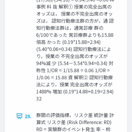
事例 料 抜 解釈① 授業の完全出席の
オッズは， 授業の不完全出席のオッ
ズは， 認知⾏動療法群の⽅が，通 認
知⾏動療法群は，通常診療 群の
6/100であった 常診療群よりも15.88
倍高 かった (0.19*15.88=2.94)
(5.40*0.06=0.34) 認知⾏動療法によ
り，授業の 不完全出席のオッズが
94%減 少 (5.54－5.54*0.94=0.34) 対
称性 1/OR = 1/15.88 = 0.06 1/OR =
1/0.06 = 15.88 資 解釈② 認知⾏動療
法により，授業 完全出席のオッズが
1488% 増加 (0.19*14.88+0.19=2.94)
32
群間の評価指標，リスク差 統計量 計
29.
算式 リスク差 (Risk Difference: RD)
RD = 実験群のイベント発生 率 − 粋