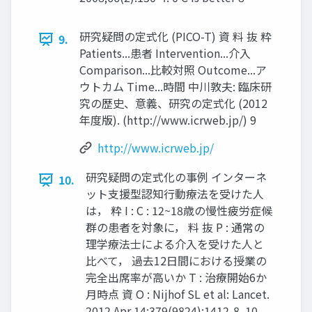
研究疑問の定式化 (PICO-T) 資 料 抜 粋
9.
Patients...患者 Intervention...介⼊
Comparison...比較対照 Outcome...ア
ウトカム Time...時間 中川敦夫: 臨床研
究の歴史、意義、研究の定式化 (2012
年度版). (http://www.icrweb.jp/) 9
http://www.icrweb.jp/
研究疑問の定式化の事例 インターネ
10.
ット⽀援型認知⾏動療法を受けた人
は， 粋 I : C : 12~18歳の慢性疲労症候
群の患者を対象に， 料 抜 P : 通常の
理学療法⼠による介⼊を受けた人と
比べて， 過去12日間における授業の
完全出席率が高いか T : 治療開始6か
月時点 資 O : Nijhof SL et al: Lancet.
2012 Apr 14;379(9824):1412-8. 10