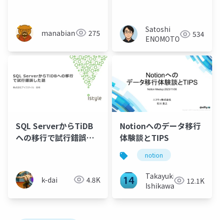
Databricks への実践的
データ移行アプローチ
Satoshi
manabian
275
534
ENOMOTO
SQL ServerからTiDB
Notionへのデータ移行
への移行で試行錯誤し
体験談とTIPS
た話
notion
Takayuki
k-dai
4.8K
12.1K
Ishikawa