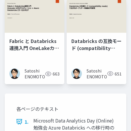
Databricks の互換モー
Fabric と Databricks
ド (compatibility
連携入門 OneLakeカタ
mode) で広がるオープ
ログフェデレーション
ンデータ基盤の可能性
× Azure Databricks
ミラー化カタログ
Satoshi
Satoshi
651
663
ENOMOTO
ENOMOTO
各ページのテキスト
Microsoft Data Analytics Day (Online)
1.
勉強会 Azure Databricks への移行時の