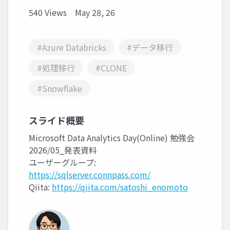
540 Views
May 28, 26
#Azure Databricks
#データ移行
#処理移行
#CLONE
#Snowflake
スライド概要
Microsoft Data Analytics Day(Online) 勉強会
2026/05_発表資料
ユーザーグループ:
https://sqlserver.connpass.com/
Qiita:
https://qiita.com/satoshi_enomoto