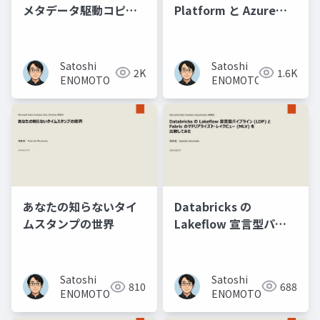
メタデータ駆動コピー
Platform と Azure
タスクを用いた効率的
Databricks のシームレ
なデータ連携について
ス連携
Satoshi
Satoshi
2K
1.6K
ENOMOTO
ENOMOTO
Databricks の
あなたの知らないタイ
Lakeflow 宣言型パイ
ムスタンプの世界
プライン (LDP) と
Fabric のマテリアライ
ズド・レイクビュー
Satoshi
Satoshi
688
810
(MLV) を比較してみた
ENOMOTO
ENOMOTO