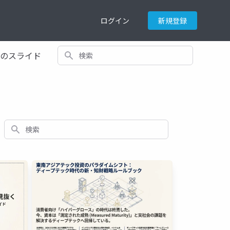
ログイン
新規登録
検索
てのスライド
検索