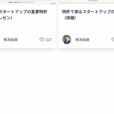
スタートアップの重要特許
特許で測るスタートアップ
レゼン）
（詳細）
角渕由英
227
角渕由英