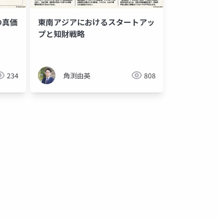
の真価
東南アジアにおけるスタートアッ
プと知財戦略
234
角渕由英
808