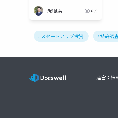
角渕由英
659
#スタートアップ投資
#特許調
運営：株