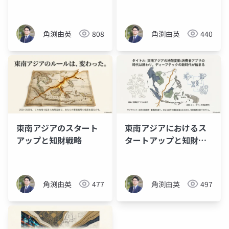
略
角渕由英
808
角渕由英
440
東南アジアのスタート
東南アジアにおけるス
アップと知財戦略
タートアップと知財戦
略
角渕由英
477
角渕由英
497