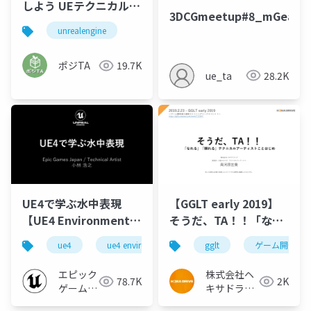
しよう UEテクニカルア
3DCGmeetup#8_mGear
ーティスト生存戦略
unrealengine
2024-07-06
ポジTA
19.7K
ue_ta
28.2K
UE4で学ぶ水中表現
【GGLT early 2019】
【UE4 Environment
そうだ、TA！！「なれ
Art Dive 2019】
る」「頼れる」テクニ
ue4
ue4 environment art dive 2019
gglt
ゲーム開発
ue-rendering
カルアーティストこと
はじめ
エピック
株式会社ヘ
78.7K
2K
ゲームズ
キサドライ
ジャパン
ブ