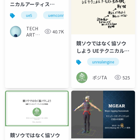
ニカルアーティス
ト？ / あなたのTAの
ue5
uemconnect
専門性を活かす、 UE
で使えるTAテクニック
TECH
40.7K
を習得しよう。
ART
CONNECT
競ソウではなく協ソウ
しよう UEテクニカルア
ーティスト生存戦略 ネ
unrealengine
ーム
ポジTA
525
競ソウではなく協ソウ