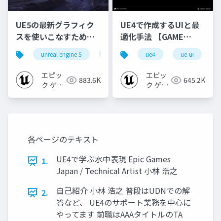
UE5の最新グラフィク
UE4で作成するUIと最
スを使いこなすための4
適化手法 【GAME
個の勘所
CREATORS
unreal engine 5
ue5
cedec
ue4
ue-ui
cedec+kyushu
[CEDEC+KYUSHU
CONFERENCE '20】
2023]
エピッ
エピッ
883.6K
645.2K
ク ゲー
ク ゲー
ムズ ジ
ムズ ジ
ャパン
ャパン
各ページのテキスト
UE4で学ぶ水中表現 Epic Games
1.
Japan / Technical Artist 小林 浩之
自己紹介 小林 浩之 普段はUDNでの解
2.
答など、 UE4のサポート業務を中心に
やってます 前職はAAAタイトルのTA