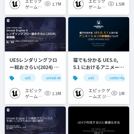
エピック
エピック
1.7M
1.5M
ゲームズ
ゲームズ
ジャパン
ジャパン
UE5レンダリングフロ
猫でも分かる UE5.0,
ー総おさらい(2024) 基
5.1 におけるアニメーシ
礎編！
ョンの新機能について
ue5
unreal engine
ue-rendering
ue5
cedec+kyushu
[CEDEC+KYUSHU
【CEDEC+KYUSHU
2024]
2022】
エピック
エピック ゲ
1.3M
1M
ゲームズ
ームズ ジャ
ジャパン
パン