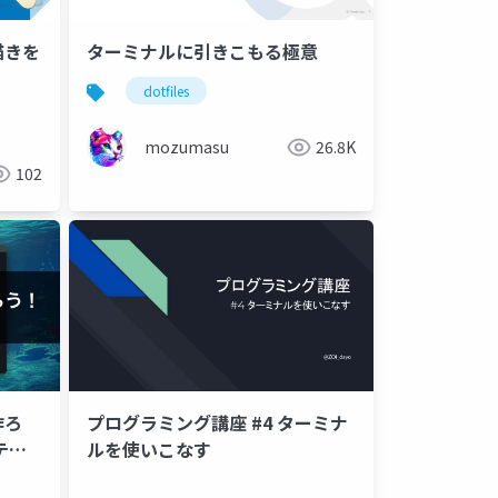
描きを
ターミナルに引きこもる極意
dotfiles
mozumasu
26.8K
102
作ろ
プログラミング講座 #4 ターミナ
テ
ルを使いこなす