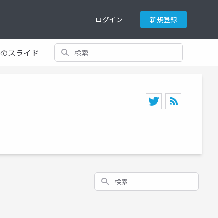
ログイン
新規登録
検索
てのスライド
検索