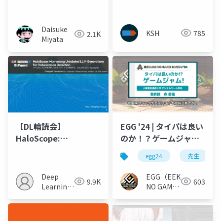
見る-
Daisuke
KSH
785
2.1K
Miyata
【DL輪読会】
EGG '24 | タイパは良い
HaloScope:
のか！？ゲームジャ
Harnessing
ム！（リンク用）
egg24
先生
Unlabeled LLM
Generations for
Deep
EGG（EEKANJI
9.9K
603
Hallucination
Learning
NO GAME
Detection
JP
GAKKAI）