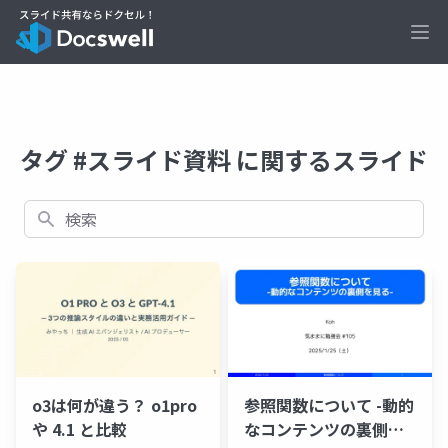
Ope
タグ #スライド資料 に関するスライド
検索
o3は何が違う？ o1pro
参照関数について -動的
や 4.1 と比較
なコンテンツの裏側を