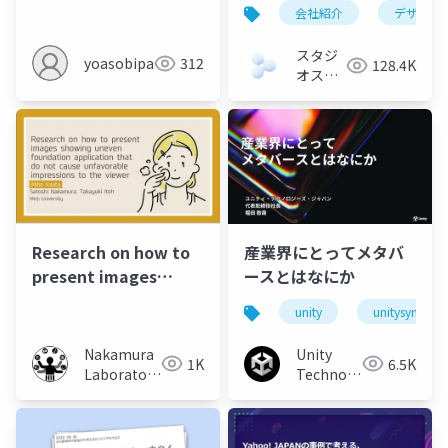
きないワケ
会社紹介
デザイン
スタジ
yoasobipartner
312
128.4K
オスプ
ーン株
式会社
産業界にとってメタバ
Research on how to
ースとはなにか
present images
showing uneven
unity
unitysync
foundation
application that do
Unity
Nakamura
6.5K
1K
not cause
Technologies
Laboratory
Japan
unfavorable
(Meiji
University)
impressions to the
viewer