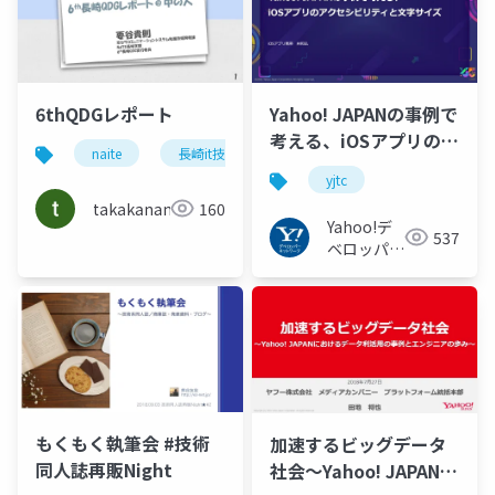
6thQDGレポート
Yahoo! JAPANの事例で
考える、iOSアプリのア
naite
長崎it技術者会
クセシビリティと文字
yjtc
サイズ #yjtc / YJTC21
takakaname
160
C-4
Yahoo!デ
537
ベロッパー
ネットワー
ク
もくもく執筆会 #技術
加速するビッグデータ
同人誌再販Night
社会〜Yahoo! JAPANに