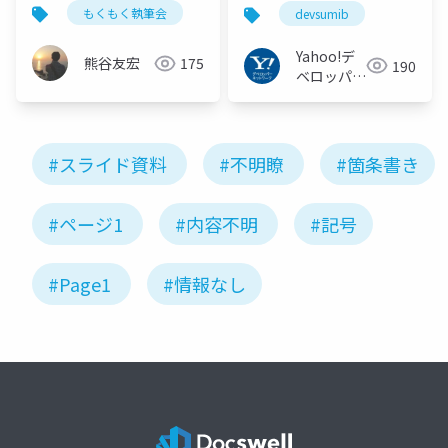
おけるデータ利活用の
もくもく執筆会
devsumib
事例とエンジニアの歩
み〜 #devsumiB
Yahoo!デ
熊谷友宏
175
190
ベロッパー
ネットワー
ク
#スライド資料
#不明瞭
#箇条書き
#ページ1
#内容不明
#記号
#Page1
#情報なし