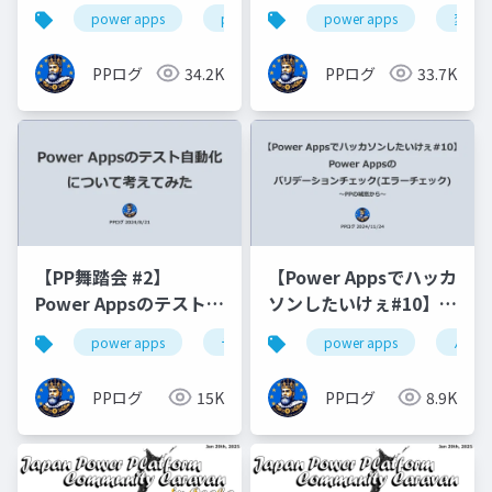
分け (ビリビリ☆Power
勉強会 #83)
power apps
powerapps
power apps
コーディング
変数
Apps 同好会 登壇大会
＃1)
PPログ
34.2K
PPログ
33.7K
【PP舞踏会 #2】
【Power Appsでハッカ
Power Appsのテスト自
ソンしたいけぇ#10】
動化について考えてみ
Power Appsの編集フォ
power apps
テスト自動化
power apps
ai
開発
バリ
た
ームでのバリデーショ
ンチェック(エラーチェ
PPログ
15K
PPログ
8.9K
ック)