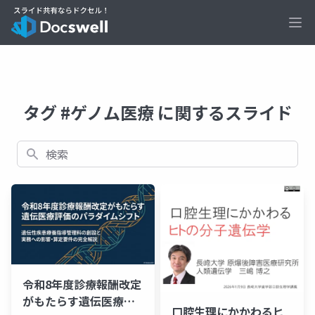
Ope
タグ #ゲノム医療 に関するスライド
検索
令和8年度診療報酬改定
がもたらす遺伝医療評
口腔生理にかかわるヒ