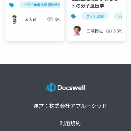
価のパラダイムシフト
令和8年度診療報酬改定
遺伝性疾患療養指導管理料
トの分子遺伝学
ゲノム医療
バイオ
岡大徳
3K
三嶋博之
5.5K
運営：株式会社アプルーシッド
利用規約