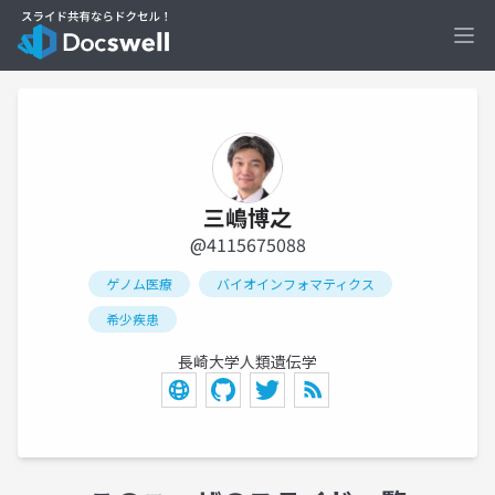
Ope
三嶋博之
@4115675088
ゲノム医療
バイオインフォマティクス
希少疾患
長崎大学人類遺伝学