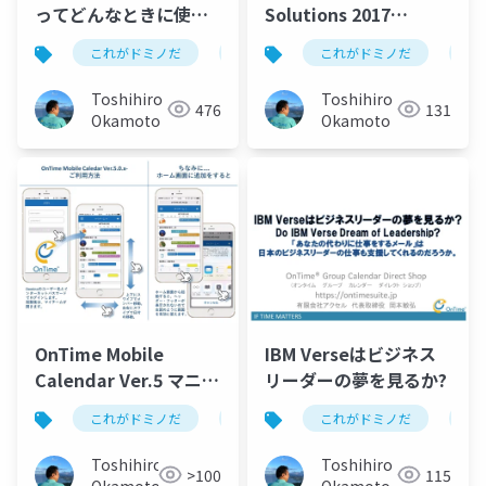
ってどんなときに使う
Solutions 2017
のか？
OnTime Session
これがドミノだ
ontime
これがドミノだ
hcl
domino
on
Toshihiro
Toshihiro
476
131
Okamoto
Okamoto
OnTime Mobile
IBM Verseはビジネス
Calendar Ver.5 マニュ
リーダーの夢を見るか?
アル
これがドミノだ
ontime
これがドミノだ
hcl
domino
on
Toshihiro
Toshihiro
>100
115
Okamoto
Okamoto