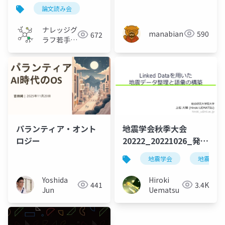
読み会
料
論文読み会
ナレッジグ
manabian
590
672
ラフ若手の
会
パランティア・オント
地震学会秋季大会
ロジー
20222_20221026_発表
スライド_uematsu
地震学会
地震学会
Yoshida
Hiroki
441
3.4K
Jun
Uematsu