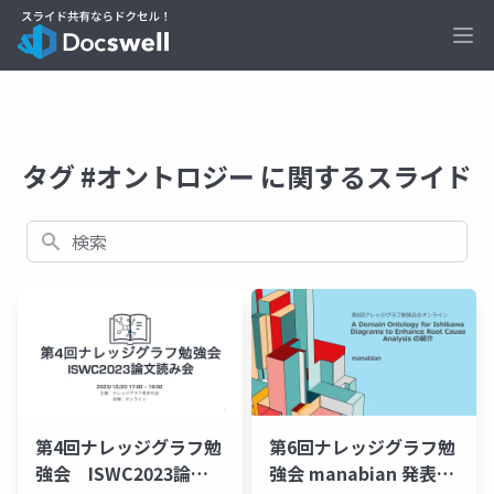
Ope
タグ #オントロジー に関するスライド
検索
第4回ナレッジグラフ勉
第6回ナレッジグラフ勉
強会 ISWC2023論文
強会 manabian 発表資