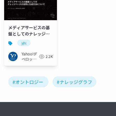
メディアサービスの基
盤としてのナレッジベ
ースの活用と生成方法
yjtc
について / YJTC19 in
Shibuya A-3 #yjtc
Yahoo!デ
2.2K
ベロッパ
ーネット
ワーク
#オントロジー
#ナレッジグラフ