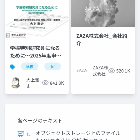
ZAZA株式会社_会社紹
介
学振特別研究員になる
ために～2025年度申請
版
学振
dc1
dc2
jsps
pd
ZAZA株
520.1K
式会社
大上雅
841.8K
史
各ページのテキスト
オブジェクトストレージ上のファイル
1.