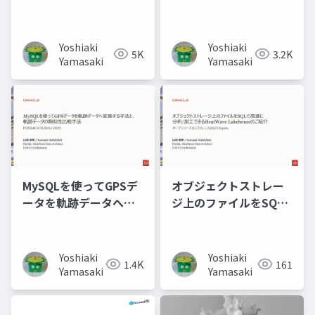
ス基盤
Yoshiaki
Yoshiaki
5K
3.2K
Yamasaki
Yamasaki
MySQLを使ってGPSデ
オブジェクトストレー
ータを軌跡データへ変
ジ上のファイルをSQL
換する手法と、軌跡デ
で高速に分析/加工でき
ータの類似性比較手法
るHeatWave
Lakehouseのご紹介
Yoshiaki
Yoshiaki
1.4K
161
Yamasaki
Yamasaki