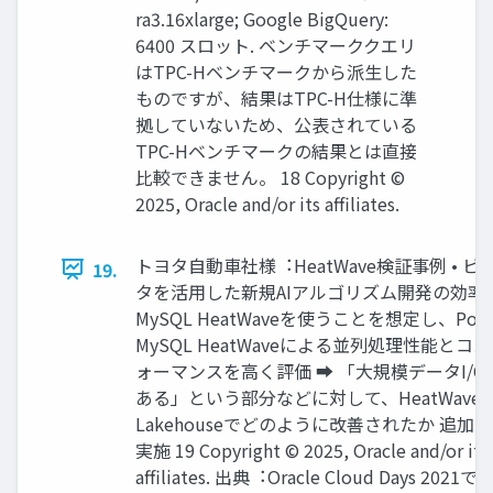
ra3.16xlarge; Google BigQuery:
6400 スロット. ベンチマーククエリ
はTPC-Hベンチマークから派⽣した
ものですが、結果はTPC-H仕様に準
拠していないため、公表されている
TPC-Hベンチマークの結果とは直接
⽐較できません。 18 Copyright ©
2025, Oracle and/or its affiliates.
トヨタ⾃動⾞社様︓HeatWave検証事例 • ビ
19.
タを活⽤した新規AIアルゴリズム開発の効率
MySQL HeatWaveを使うことを想定し、PoC
MySQL HeatWaveによる並列処理性能とコ
ォーマンスを⾼く評価 ➡ 「⼤規模データI/
ある」という部分などに対して、HeatWave
Lakehouseでどのように改善されたか 追加の
実施 19 Copyright © 2025, Oracle and/or its
affiliates. 出典︓Oracle Cloud Days 202