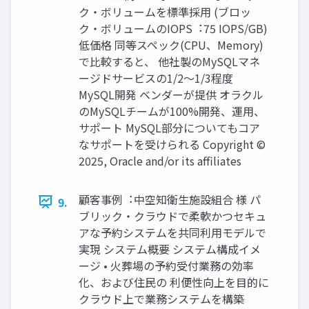
ク・ボリュームを標準採⽤ (ブロッ
ク・ボリュームのIOPS︓75 IOPS/GB)
低価格 同等スペック(CPU、Memory)
で⽐較すると、 他社製のMySQLマネ
ージドサービスの1/2〜1/3程度
MySQL開発 ベンダーが提供 オラクル
のMySQLチームが100%開発、運⽤、
サポート MySQL部分についてもコア
なサポートを受けられる Copyright ©
2025, Oracle and/or its affiliates
顧客事例︓中空知衛⽣施設組合 様 パ
9.
ブリック・クラウドで柔軟かつセキュ
アな予約システムを共同利⽤モデルで
実現 システム概要 システム構成イメ
ージ • ⽕葬場の予約受付業務の効率
化、および住⺠の 利便性向上を⽬的に
クラウド上で業務システムを構築