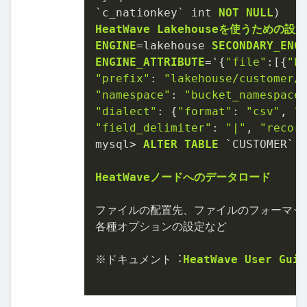
`c_nationkey` int 
NOT
NULL
HeatWave
Lakehouseを使うための設定
ENGINE
=
lakehouse 
SECONDARY_ENG
ENGINE_ATTRIBUTE
=
'{
"file"
:[{
"b
"prefix"
: 
"lakehouse/customer/
"namespace"
: 
"bucket_namespace
"dialect"
: {
"format"
: 
"csv"
, 
"
"field_delimiter"
: 
"|"
, 
"recor
mysql
>
ALTER
TABLE
 `CUSTOMER` 
HeatWaveノードへのデータロード
ファイルの配置先
、
ファイルのフォーマッ
各種オプションの設定など

※
ドキュメント︓
HeatWave
User
Guid