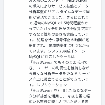
お客様のコメント 「『HeatWave』
の導⼊によりサービス基盤とデータ
分析基盤のリア ルタイムなデータ同
期が実現できました。さらにこれま
で 通常のMySQLで1.5時間程度かか
っていたバッチ処理が 2秒程度で完了
するなど性能の良さも実感していま
す。 処理を待つ思考停⽌の時間が短
縮化され、 業務効率化にもつながっ
ています。 システム構成イメージ
MySQLに対応したツールは
『HeatWave』でもそのまま活⽤で
き、 ユーザーの利便性を維持しなが
ら様々な分析データを更なる サービ
ス向上に役⽴てることができていま
す。 レプリケーション
『HeatWave』を利⽤した新たなデー
タ分析基盤を活⽤し、 今後も更に幅
広いお客様に楽しんでいただける書