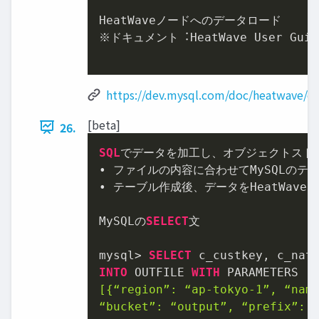
HeatWaveノードへのデータロード

※ドキュメント︓HeatWave User Guide /
https://dev.mysql.com/doc/heatwave/en
[beta]
26.
SQL
でデータを加⼯し、オブジェクトスト
• ファイルの内容に合わせてMySQLのテ
• テーブル作成後、データをHeatWav
MySQLの
SELECT
⽂

mysql
>
SELECT
 c_custkey, c_nat
INTO
 OUTFILE 
WITH
 PARAMETERS 
'{
[{“region”: “ap-tokyo-1”, “name
“bucket”: “output”, “prefix”: “