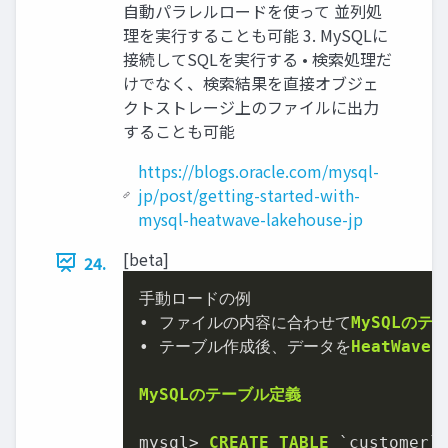
⾃動パラレルロードを使って 並列処
理を実⾏することも可能 3. MySQLに
接続してSQLを実⾏する • 検索処理だ
けでなく、検索結果を直接オブジェ
クトストレージ上のファイルに出⼒
することも可能
https://blogs.oracle.com/mysql-
jp/post/getting-started-with-
mysql-heatwave-lakehouse-jp
[beta]
24.
•
 ファイルの内容に合わせて
MySQLの
•
 テーブル作成後
、
データを
HeatWa
MySQLのテーブル定義
mysql
>
CREATE
TABLE
 `customer`