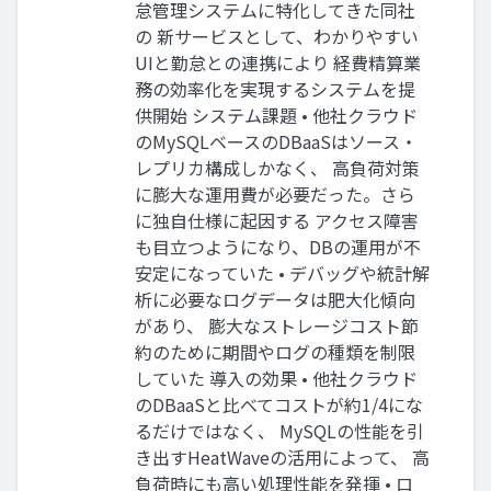
怠管理システムに特化してきた同社
の 新サービスとして、わかりやすい
UIと勤怠との連携により 経費精算業
務の効率化を実現するシステムを提
供開始 システム課題 • 他社クラウド
のMySQLベースのDBaaSはソース・
レプリカ構成しかなく、 ⾼負荷対策
に膨⼤な運⽤費が必要だった。さら
に独⾃仕様に起因する アクセス障害
も⽬⽴つようになり、DBの運⽤が不
安定になっていた • デバッグや統計解
析に必要なログデータは肥⼤化傾向
があり、 膨⼤なストレージコスト節
約のために期間やログの種類を制限
していた 導⼊の効果 • 他社クラウド
のDBaaSと⽐べてコストが約1/4にな
るだけではなく、 MySQLの性能を引
き出すHeatWaveの活⽤によって、 ⾼
負荷時にも⾼い処理性能を発揮 • ロ