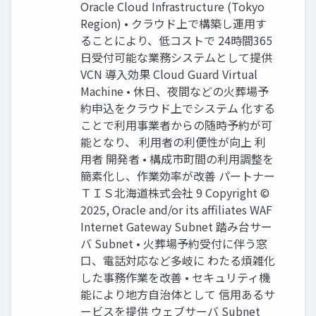
Oracle Cloud Infrastructure (Tokyo
Region) • クラウド上で構築し運⽤す
ることにより、低コストで 24時間365
⽇受付可能な業務システムとして提供
VCN 導⼊効果 Cloud Guard Virtual
Machine • 休⽇、夜間などの⽕葬場予
約申込をクラウド上でシステム 化する
ことで利⽤事業者からの随時予約が可
能となり、 利⽤者の利便性が向上 利
⽤者 開発者 • 構成市町間の利⽤調整を
簡素化し、作業効率が改善 パートナー
ＴＩＳ北海道株式会社 9 Copyright ©
2025, Oracle and/or its affiliates WAF
Internet Gateway Subnet 踏み台サー
バ Subnet • ⽕葬場予約受付に伴う窓
⼝、電話対応など多岐に わたる煩雑化
した事務作業を改善 • セキュリティ機
能により地⽅⾃治体として 信⽤あるサ
ービスを提供 ウェブサーバ Subnet