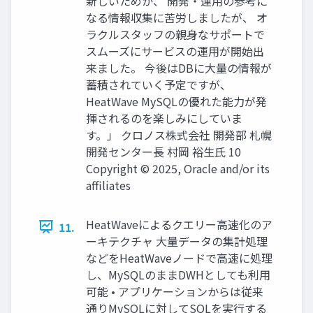
新しいためか、 開発・運⽤の参考に
なる情報収集に苦労しましたが、 オ
ラクルスタッフの親⾝なサポートで
スムーズにサービスの運⽤が開始出
来ました。 今後はDBに⼤量の情報が
蓄積されていく予定ですが、
HeatWave MySQLの優れた能⼒が発
揮されるのを楽しみにしていま
す。」 クロノス株式会社 開発部 札幌
開発センター⻑ 村岡 裕⽣⽒ 10
Copyright © 2025, Oracle and/or its
affiliates
HeatWaveによるクエリー⾼速化のア
11.
ーキテクチャ ⼤量データの集計処理
などをHeatWaveノードで⾼速に処理
し、MySQLのままDWHとしても利⽤
可能 • アプリケーションからは従来
通りMySQLに対してSQLを実⾏する