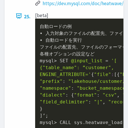
https://dev.mysql.com/doc/heatwave/e
[beta]
25.
⾃動ロードの例

• ⼊⼒対象のファイルの配置先、ファイル
• ⾃動ロードを実⾏

ファイルの配置先、ファイルのフォーマット
各種オプションの設定など

mysql> SET 
@input_list
 = 
'[

{"table_name": ”customer",

ENGINE_ATTRIBUTE='
{
"file"
:
[{
"b
"prefix"
: 
"lakehouse/customer/
"namespace"
: 
"bucket_namespace
"dialect"
: {
"format"
: 
"csv"
, 
"
"field_delimiter"
: 
"|"
, 
"recor
}

]’;

mysql> CALL sys.heatwave_load(