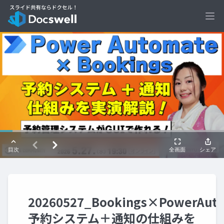
Ope
20260527_Bookings×PowerAut
予約システム＋通知の仕組みを