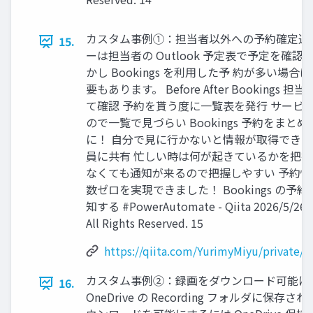
カスタム事例①：担当者以外への予約確定通
15.
ーは担当者の Outlook 予定表で予定を確
かし Bookings を利用した予 約が多い場
要もあります。 Before After Bookings 担
て確認 予約を貰う度に一覧表を発行 サービ
ので一覧で見づらい Bookings 予約をま
に！ 自分で見に行かないと情報が取得できな
員に共有 忙しい時は何が起きているかを把握
なくても通知が来るので把握しやすい 予約
数ゼロを実現できました！ Bookings の予約を
知する #PowerAutomate - Qiita 2026/5/26 Bi
All Rights Reserved. 15
https://qiita.com/YurimyMiyu/private
カスタム事例②：録画をダウンロード可能に
16.
OneDrive の Recording フォルダに保