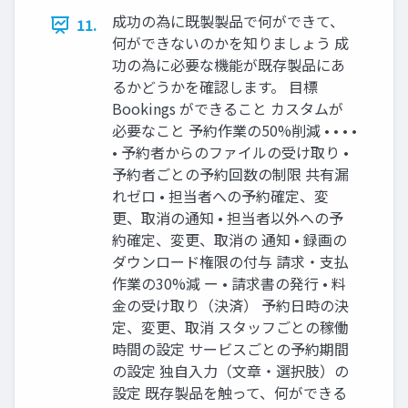
成功の為に既製製品で何ができて、
11.
何ができないのかを知りましょう 成
功の為に必要な機能が既存製品にあ
るかどうかを確認します。 目標
Bookings ができること カスタムが
必要なこと 予約作業の50%削減 • • • •
• 予約者からのファイルの受け取り •
予約者ごとの予約回数の制限 共有漏
れゼロ • 担当者への予約確定、変
更、取消の通知 • 担当者以外への予
約確定、変更、取消の 通知 • 録画の
ダウンロード権限の付与 請求・支払
作業の30%減 ー • 請求書の発行 • 料
金の受け取り（決済） 予約日時の決
定、変更、取消 スタッフごとの稼働
時間の設定 サービスごとの予約期間
の設定 独自入力（文章・選択肢）の
設定 既存製品を触って、何ができる