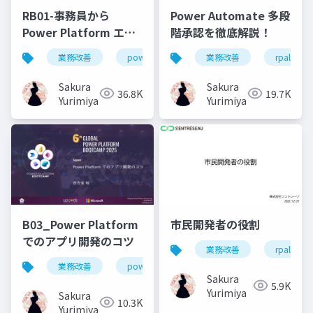
RB01-事務員から
Power Automate 多段
Power Platform エン
階承認を徹底解説！
ジニアにキャリアチェ
業務改善
powerplatform
業務改善
powerautomate
rpalt
ンジして気づいたこと
Sakura
Sakura
36.8K
19.7K
Yurimiya
Yurimiya
B03_Power Platform
市民開発者の役割
でのアプリ開発のコツ
業務改善
rpalt
業務改善
powerapps
データ設計
要件定
Sakura
5.9K
Yurimiya
Sakura
10.3K
Yurimiya