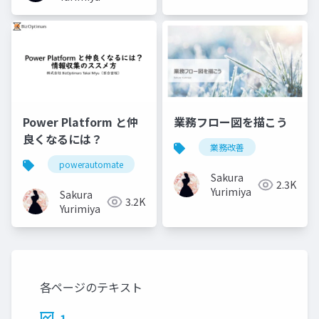
Power Platform と仲
業務フロー図を描こう
良くなるには？
業務改善
powerautomate
powerapps
業務改善
Sakura
2.3K
Yurimiya
Sakura
3.2K
Yurimiya
各ページのテキスト
1.