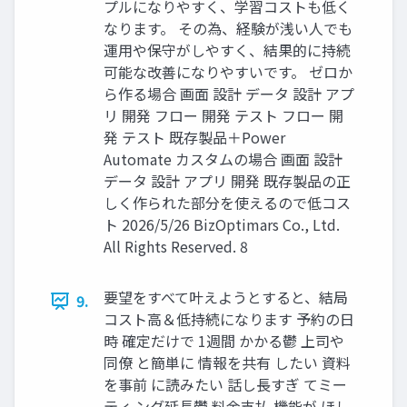
プルになりやすく、学習コストも低く
なります。 その為、経験が浅い人でも
運用や保守がしやすく、結果的に持続
可能な改善になりやすいです。 ゼロか
ら作る場合 画面 設計 データ 設計 アプ
リ 開発 フロー 開発 テスト フロー 開
発 テスト 既存製品＋Power
Automate カスタムの場合 画面 設計
データ 設計 アプリ 開発 既存製品の正
しく作られた部分を使えるので低コス
ト 2026/5/26 BizOptimars Co., Ltd.
All Rights Reserved. 8
要望をすべて叶えようとすると、結局
9.
コスト高＆低持続になります 予約の日
時 確定だけで 1週間 かかる鬱 上司や
同僚 と簡単に 情報を共有 したい 資料
を事前 に読みたい 話し長すぎ てミー
ティ ング延長鬱 料金支払 機能が ほし