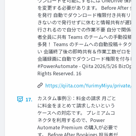
ウンロードを可能にするには OneDrive 
を変更する必要があります。 Before Afte
を発行 自動でダウンロード権限付き共有リン
きないので発行せずに休むと情報共有が遅延
行されるので自分での作業不要 自分で関係者
者全員に共有 Teams のチームへの手動投
多発！ Teams のチームへの自動投稿＋タ
い 会議終了後の即時共有＆作業工数ゼロを実現
会議録画に自動でダウンロード権限を付与し
#PowerAutomate - Qiita 2026/5/26 BizOptim
Rights Reserved. 16
https://qiita.com/YurimyMiyu/private
カスタム事例③：料金の請求 月ごと
17.
に料金をまとめて請求したいという
ケースへの対応です。 プレミアムコ
ネクタを利用するので、Power
Automate Premium の購入が必要で
す。 Before After Bookings 担当者が