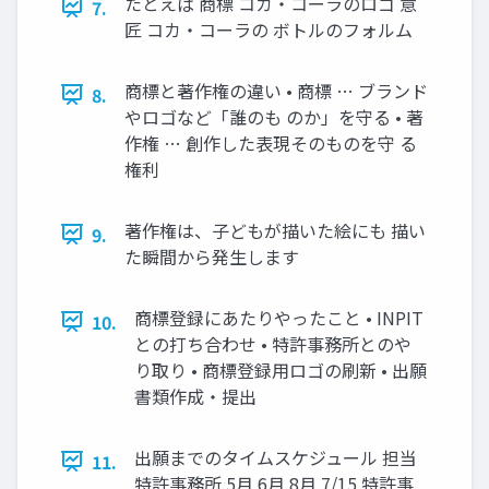
たとえば 商標 コカ・コーラのロゴ 意
7.
匠 コカ・コーラの ボトルのフォルム
商標と著作権の違い • 商標 … ブランド
8.
やロゴなど「誰のも のか」を守る • 著
作権 … 創作した表現そのものを守 る
権利
著作権は、子どもが描いた絵にも 描い
9.
た瞬間から発生します
商標登録にあたりやったこと • INPIT
10.
との打ち合わせ • 特許事務所とのや
り取り • 商標登録用ロゴの刷新 • 出願
書類作成・提出
出願までのタイムスケジュール 担当
11.
特許事務所 5月 6月 8月 7/15 特許事