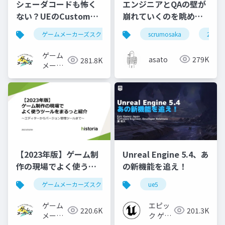
シェーダコードも怖く
エンジニアとQAの壁が
ない？UEのCustomノ
崩れていくのを眺めて
ードで学ぶHLSL入門
いた #scrumosaka
ゲームメーカーズスクランブル
scrumosaka
ゲーム制作
ue5
2024
ゲーム
asato
279K
281.8K
メーカ
ーズ
【2023年版】ゲーム制
Unreal Engine 5.4、あ
作の現場でよく使うツ
の新機能を追え！
ールをまるっと紹介
ゲームメーカーズスクランブル
ue5
ゲーム制作
ツール
ゲーム
エピッ
220.6K
201.3K
メーカ
ク ゲー