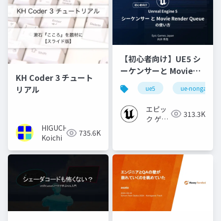
【初心者向け】UE5 シ
ーケンサーと Movie
KH Coder 3 チュート
Render Queue の使い
リアル
ue5
ue-nongame
方【Cinematic Dive
2023】
エピッ
313.3K
ク ゲー
HIGUCHI
ムズ ジ
735.6K
Koichi
ャパン