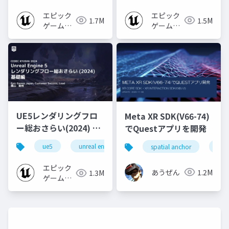
エピック
エピック
1.7M
1.5M
ゲームズ
ゲームズ
ジャパン
ジャパン
UE5レンダリングフロ
Meta XR SDK(V66-74)
ー総おさらい(2024) 基
でQuestアプリを開発
礎編！
ue5
unreal engine
ue-rendering
spatial anchor
unit
[CEDEC+KYUSHU
2024]
エピック
あうぜん
1.2M
1.3M
ゲームズ
ジャパン