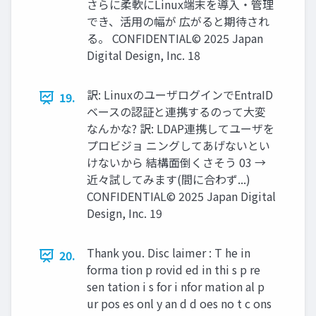
さらに柔軟にLinux端末を導入・管理
でき、活用の幅が 広がると期待され
る。 CONFIDENTIAL© 2025 Japan
Digital Design, Inc. 18
訳: LinuxのユーザログインでEntraID
19.
ベースの認証と連携するのって大変
なんかな? 訳: LDAP連携してユーザを
プロビジョ ニングしてあげないとい
けないから 結構面倒くさそう 03 →
近々試してみます(間に合わず...)
CONFIDENTIAL© 2025 Japan Digital
Design, Inc. 19
Thank you. Disc laimer : T he in
20.
forma tion p rovid ed in thi s p re
sen tation i s for i nfor mation al p
ur pos es onl y an d d oes no t c ons