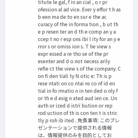
titute le gal, f in an cial , o r pr
ofession al ad vice. Ever y effor t h as
b een ma de to en sur e the ac
curacy of the in forma tion , b ut th
e p resen ter an d th e comp an y a
ccep t no r esp ons ibi l ity for an y e
rror s or omiss ion s. T he view s
expr essed a re tho se of the pr
esenter and d o not necess arily
refle ct the view s of the company. C
on fi den tiali ty N otic e: Th is p
rese ntati on co ntai ns co nf id en
tial in fo rmatio n in ten ded o nly f
or th e d esig n ated aud ien ce. Un
auth or ized d istri bution or rep
rod uction of th is con ten t is stric
tly p roh ib ited . 免責事項: このプレ
ゼンテーションで提供される情報
は、情報提供のみを目的としてお