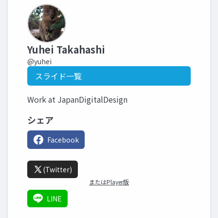
Yuhei Takahashi
@yuhei
スライド一覧
Work at JapanDigitalDesign
シェア
Facebook
(Twitter)
またはPlayer版
LINE