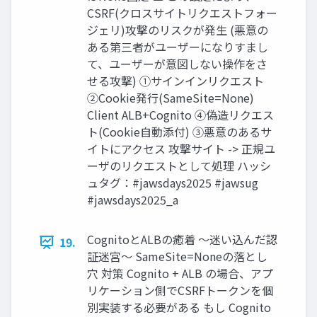
CSRF(クロスサイトリクエストフォー
ジェリ)攻撃のリスクが発生 (悪意の
ある第三者がユーザーになりすまし
て、ユーザーが意図しない操作をさ
せる攻撃) ①サインインリクエスト
②Cookie発行(SameSite=None)
Client ALB+Cognito ④偽造リクエス
ト(Cookie自動添付) ③悪意のあるサ
イトにアクセス 攻撃サイト -> 正規ユ
ーザのリクエストとして処理 ハッシ
ュタグ：#jawsdays2025 #jawsug
#jawsdays2025_a
CognitoとALBの癒着 〜迷い込んだ認
19.
証迷宮〜 SameSite=Noneの落とし
穴 対策 Cognito + ALB の場合、アプ
リケーション側でCSRFトークンを個
別実装する必要がある もし Cognito