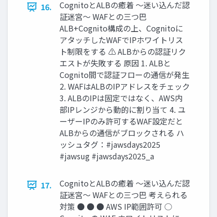
CognitoとALBの癒着 〜迷い込んだ認
16.
証迷宮〜 WAFとの三つ巴
ALB+Cognito構成の上、Cognitoに
アタッチしたWAFでIPホワイトリス
ト制限をする ⚠ ALBからの認証リク
エストが失敗する 原因 1. ALBと
Cognito間で認証フローの通信が発生
2. WAFはALBのIPアドレスをチェック
3. ALBのIPは固定ではなく、AWS内
部IPレンジから動的に割り当て 4. ユ
ーザーIPのみ許可するWAF設定だと
ALBからの通信がブロックされる ハ
ッシュタグ：#jawsdays2025
#jawsug #jawsdays2025_a
CognitoとALBの癒着 〜迷い込んだ認
17.
証迷宮〜 WAFとの三つ巴 考えられる
対策 ● ● ● AWS IP範囲許可 ○