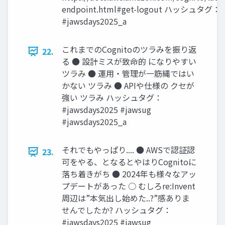
endpoint.html#get-logout ハッシュタグ：#j
#jawsdays2025_a
これまでのCognitoのツラみを振り返
22.
る ● 設計ミスが致命的 になりやすい
ツラみ ● 運用・管理が一筋縄ではい
かない ツラみ ● APIや仕様の クセが
強い ツラみ ハッシュタグ：
#jawsdays2025 #jawsug
#jawsdays2025_a
それでもやっぱり.... ● AWSで認証認
23.
可をやる、となるとやはりCognitoに
落ち着きがち ● 2024年も様々なアッ
プデートがあった ○ むしろre:Invent
周辺は”本気出し始めた..?”感ありま
せんでしたか? ハッシュタグ：
#jawsdays2025 #jawsug