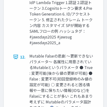
IdP Lambda Trigger 1.認証 2.認証ト
ークン 3.Cognitoトークン要求 4.Pre
Token Generation 6. ID/アクセスト
ークン 5. 修正されたクレーム トーク
ン内容 カスタマイズ SPが開始する
SAMLフローの例 ハッシュタグ：
#jawsdays2025 #jawsug
#jawsdays2025_a
Mutable Falseの悲劇 ～更新できない
12.
パラメータ～ 各属性に用意されてい
るMutableというパラメータ ● True
: 変更可能(後から値の更新が可能) ●
False : 変更不可(初回登録時のみ値の
設定が可能) ○ 変更されると困る情
報や一意に保ちたい情報(IDなど)を
Falseにすることが多い これもあまり
考えずに Mutableのパラメータ設計