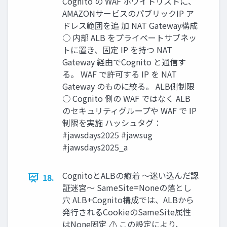
Cognito の WAF ホワイトリストに、
AMAZONサービスのパブリックIP ア
ドレス範囲を追 加 NAT Gateway構成
○ 内部 ALB をプライベートサブネッ
トに置き、固定 IP を持つ NAT
Gateway 経由でCognito と通信す
る。 WAF で許可する IP を NAT
Gateway のものに絞る。 ALB側制限
○ Cognito 側の WAF ではなく ALB
のセキュリティグループや WAF で IP
制限を実施 ハッシュタグ：
#jawsdays2025 #jawsug
#jawsdays2025_a
CognitoとALBの癒着 〜迷い込んだ認
18.
証迷宮〜 SameSite=Noneの落とし
穴 ALB+Cognito構成では、ALBから
発行されるCookieのSameSite属性
はNone固定 ⚠ この設定により、