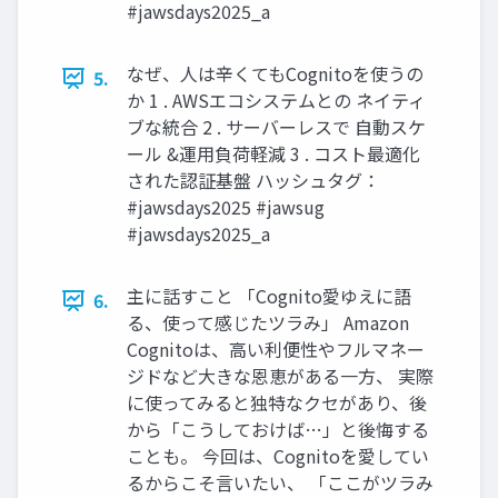
#jawsdays2025_a
なぜ、人は辛くてもCognitoを使うの
5.
か 1 . AWSエコシステムとの ネイティ
ブな統合 2 . サーバーレスで 自動スケ
ール &運用負荷軽減 3 . コスト最適化
された認証基盤 ハッシュタグ：
#jawsdays2025 #jawsug
#jawsdays2025_a
主に話すこと 「Cognito愛ゆえに語
6.
る、使って感じたツラみ」 Amazon
Cognitoは、高い利便性やフルマネー
ジドなど大きな恩恵がある一方、 実際
に使ってみると独特なクセがあり、後
から「こうしておけば…」と後悔する
ことも。 今回は、Cognitoを愛してい
るからこそ言いたい、 「ここがツラみ