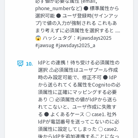
必ず値が必要な属性 (email,
phone_numberなど) ● 標準属性から
選択可能 ● ユーザ登録時(サインアッ
プ)で値の入力が強制される これもあ
まり考えずに必須属性を選択すると ....
😱 ハッシュタグ：#jawsdays2025
#jawsug #jawsdays2025_a
IdPとの連携！待ち受ける必須属性の
10.
選択 ⚠必須属性はユーザプール作成
時のみ設定可能で、修正不可 ● IdP
から送られてくる属性をCognitoの必
須属性に正確にマッピングする必要
あり ○ 必須属性の値がIdPから送ら
れてこないと、ユーザ作成に失敗す
る ● よくあるケース ○ case1. 社外
IdPが電話番号を送ってこないのに必
須属性に設定してしまった ○ case2.
後からIdPを追加連携することになっ