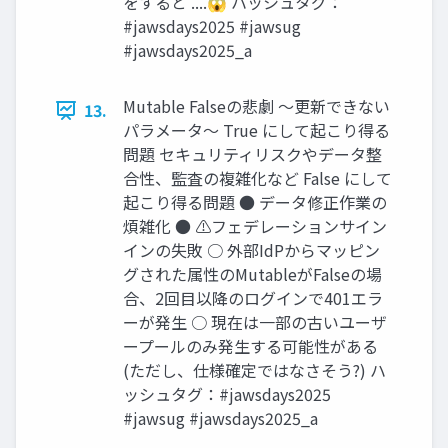
をすると ....😱 ハッシュタグ：
#jawsdays2025 #jawsug
#jawsdays2025_a
Mutable Falseの悲劇 ～更新できない
13.
パラメータ～ True にして起こり得る
問題 セキュリティリスクやデータ整
合性、監査の複雑化など False にして
起こり得る問題 ● データ修正作業の
煩雑化 ● ⚠フェデレーションサイン
インの失敗 ○ 外部IdPからマッピン
グされた属性のMutableがFalseの場
合、2回目以降のログインで401エラ
ーが発生 ○ 現在は一部の古いユーザ
ープールのみ発生する可能性がある
(ただし、仕様確定ではなさそう?) ハ
ッシュタグ：#jawsdays2025
#jawsug #jawsdays2025_a