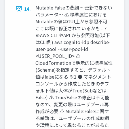
Mutable Falseの悲劇 ～更新できない
14.
パラメータ～ ⚠ 標準属性における
Mutableの値はGUI上から参照不可
ここは既に修正されているかも ...?
※AWS CLI やAPI から参照可能(以下
はCLI例) aws cognito-idp describe-
user-pool --user-pool-id
<USER_POOL_ID> ⚠
CloudFormationで明示的に標準属性
(Schema)を指定すると、デフォルト
値はfalseになる ※1 ● マネジメント
コンソールから作成したときのデフ
ォルト値は大体がTrue(Subなどは
False) ⚠ True/Falseの修正は不可能
なので、変更の際はユーザプール再
作成が必要 ⚠ Mutable:Falseに関す
る挙動は、ユーザプールの作成時期
や環境によって異なることがあるた