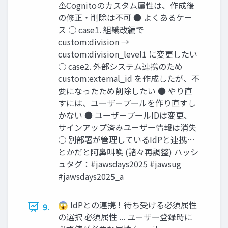
⚠Cognitoのカスタム属性は、作成後
の修正・削除は不可 ● よくあるケー
ス ○ case1. 組織改編で
custom:division →
custom:division_level1 に変更したい
○ case2. 外部システム連携のため
custom:external_id を作成したが、不
要になったため削除したい ● やり直
すには、ユーザープールを作り直すし
かない ● ユーザープールIDは変更、
サインアップ済みユーザー情報は消失
○ 別部署が管理しているIdPと連携…
とかだと阿鼻叫喚 (諸々再調整) ハッシ
ュタグ：#jawsdays2025 #jawsug
#jawsdays2025_a
😱 IdPとの連携！待ち受ける必須属性
9.
の選択 必須属性 ... ユーザー登録時に