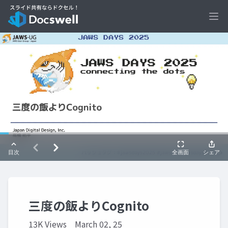
Ope
三度の飯よりCognito
13K Views
March 02, 25