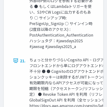
外部IdP側のログを参照する必要があ
る ● もしくはLambdaトリガーを使
い、S3やCW Logsに出力するのもあ
り ○ サインアップ時:
PreSignUp_SignUp ○ サインイン時
(2度目以降のアクセス) :
PostAuthentication_Authentication
ハッシュタグ：#jawsdays2025
#jawsug #jawsdays2025_a
ちょっと分かりづらいCognito API ~ ログア
21.
フロントエンドから単にログアウトエンドポ
不十分 ● ● Cognitoのログアウトエンドポイ
ションクッキーは削除するがJWTトークンは
有効期限内ならAPIアクセスが可能になってし
期限を短縮（アクセストークン/リフレッシ
定） ● Revoke Token API を利用（
GlobalSignOut API を利用（全セッションを
https://docs.aws.amazon.com/cognito/late