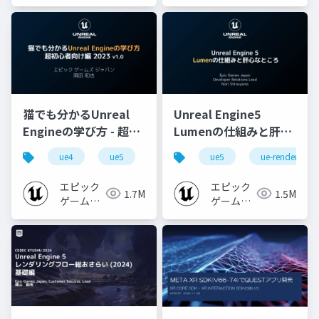
猫でも分かるUnreal
Unreal Engine5
Engineの学び方 - 超初
Lumenの仕組みと肝心
心者向け編 - 2023 v1.0
なところ
ue4
ue5
ue-beginner
ue5
ue-rendering
エピック
エピック
1.7M
1.5M
ゲームズ
ゲームズ
ジャパン
ジャパン