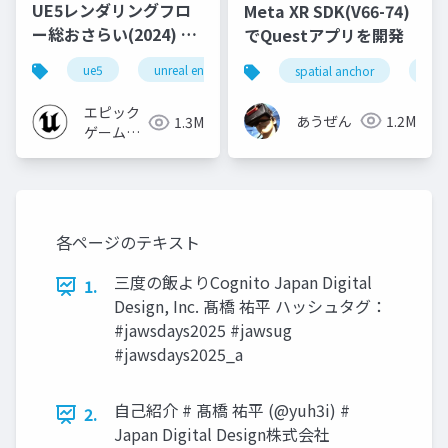
UE5レンダリングフロ
Meta XR SDK(V66-74)
ー総おさらい(2024) 基
でQuestアプリを開発
礎編！
ue5
unreal engine
ue-rendering
spatial anchor
unit
[CEDEC+KYUSHU
2024]
エピック
あうぜん
1.2M
1.3M
ゲームズ
ジャパン
各ページのテキスト
三度の飯よりCognito Japan Digital
1.
Design, Inc. 髙橋 祐平 ハッシュタグ：
#jawsdays2025 #jawsug
#jawsdays2025_a
自己紹介 # 髙橋 祐平 (@yuh3i) #
2.
Japan Digital Design株式会社